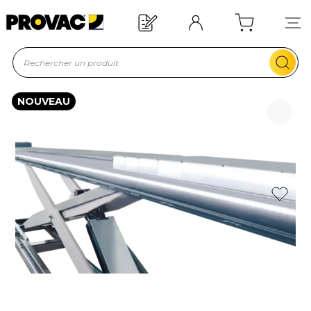
Offre de bienvenue : 20€ offerts !
En savoir plus
NOUVEAU