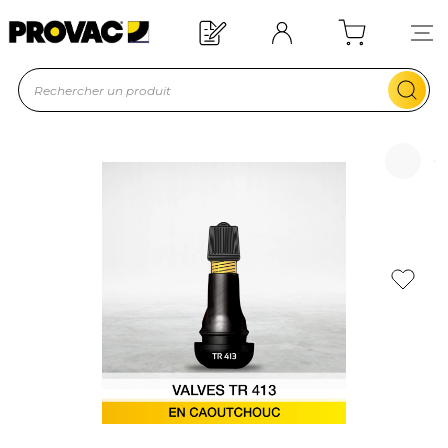
Offre de bienvenue : 20€ offerts !
En savoir plus