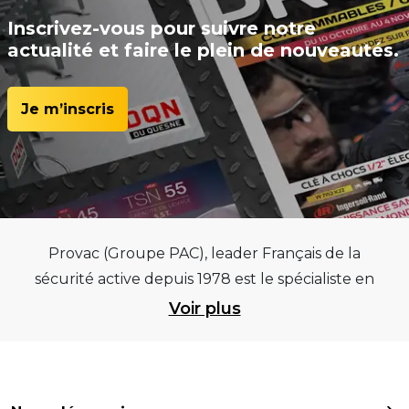
Inscrivez-vous pour suivre notre
actualité et faire le plein de nouveautés.
Je m’inscris
Provac (Groupe PAC), leader Français de la
sécurité active depuis 1978 est le spécialiste en
équipements pour garages et centres
Voir plus
automobiles, outillages pneumatiques et
électriques et consommables pneumaticiens au
service du pneumatique. Trouvez parmi les
meilleurs équipements sur des critères de