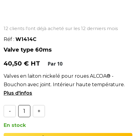
12 clients l'ont déjà acheté sur les 12 derniers mois
Réf :
W1414C
Valve type 60ms
40,50 € HT
Par 10
Valves en laiton nickelé pour roues ALCOA® -
Bouchon avec joint. Intérieur haute température.
Couple de serrage : 12 à 25Nm.
-
+
En stock