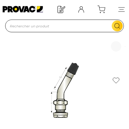
Offre de bienvenue : 20€ offerts !
En savoir plus