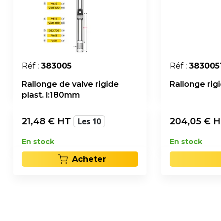
Réf :
383005
Réf :
383005
Rallonge de valve rigide
Rallonge rig
plast. l:180mm
21,48
€ HT
Les 10
204,05
€ 
En stock
En stock
Acheter