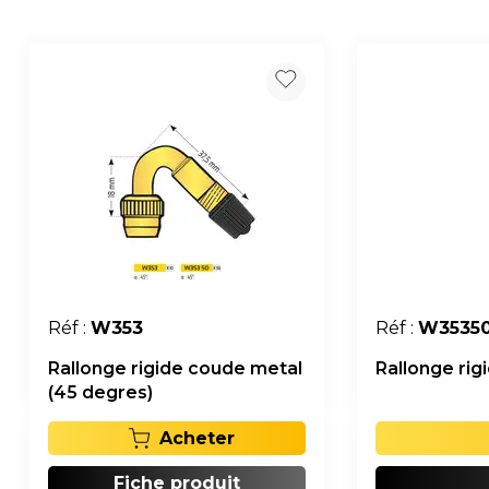
Réf :
W353
Réf :
W3535
Rallonge rigide coude metal
Rallonge rig
(45 degres)
Acheter
Fiche produit