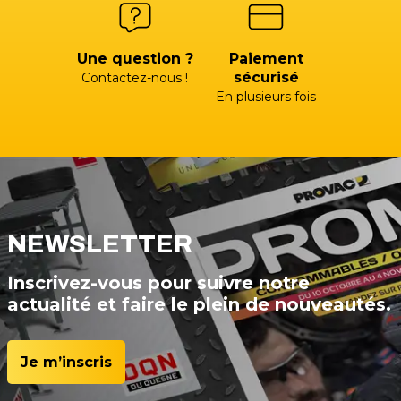
Une question ?
Paiement
sécurisé
Contactez-nous !
En plusieurs fois
NEWSLETTER
Inscrivez-vous pour suivre notre
actualité et faire le plein de nouveautés.
Je m’inscris