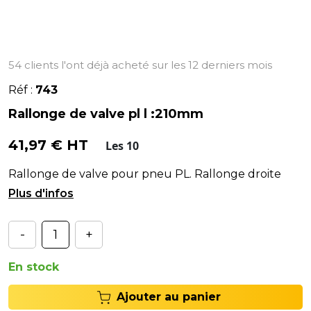
54 clients l'ont déjà acheté sur les 12 derniers mois
Réf :
743
Rallonge de valve pl l :210mm
41,97 € HT
Les 10
Rallonge de valve pour pneu PL. Rallonge droite
type R210.# - Longueur de la rallonge : 210 mm.
-
+
En stock
Ajouter au panier