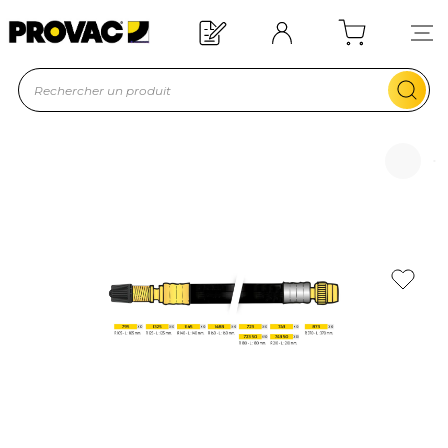
Offre de bienvenue : 20€ offerts !
En savoir plus