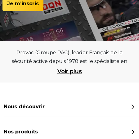
Je m’inscris
Provac (Groupe PAC), leader Français de la
sécurité active depuis 1978 est le spécialiste en
équipements pour garages et centres
Voir plus
automobiles, outillages pneumatiques et
électriques et consommables pneumaticiens au
service du pneumatique. Trouvez parmi les
meilleurs équipements sur des critères de
Nous découvrir
qualité, de pérennité et d’avance technologique
Notre histoire
pour que la roue remplisse au mieux sa mission.
Provac propose une large gamme
Les chiffres
Nos produits