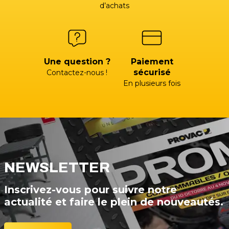
d’achats
Une question ?
Paiement
sécurisé
Contactez-nous !
En plusieurs fois
NEWSLETTER
Inscrivez-vous pour suivre notre
actualité et faire le plein de nouveautés.