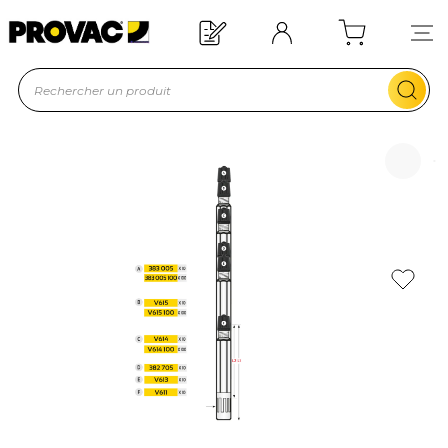
Offre de bienvenue : 20€ offerts !
En savoir plus