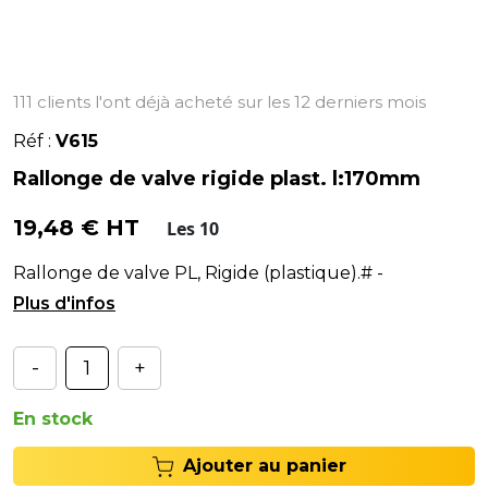
111 clients l'ont déjà acheté sur les 12 derniers mois
Réf :
V615
Rallonge de valve rigide plast. l:170mm
19,48 € HT
Les 10
Rallonge de valve PL, Rigide (plastique).# -
Longueur de la rallonge : L1:170mm, L2:152,5mm.
-
+
En stock
Ajouter au panier