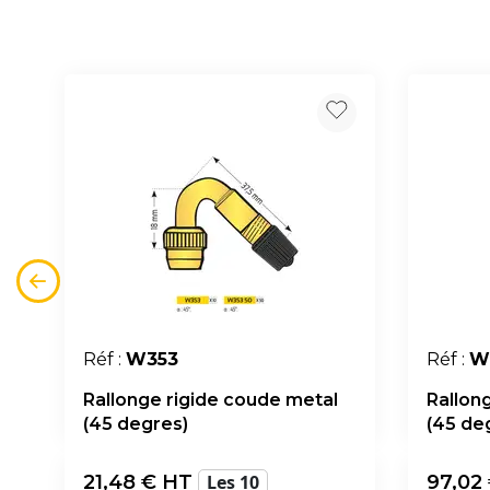
Réf :
W353
Réf :
W
Rallonge rigide coude metal
Rallon
(45 degres)
(45 de
21,48
€ HT
Les 10
97,02