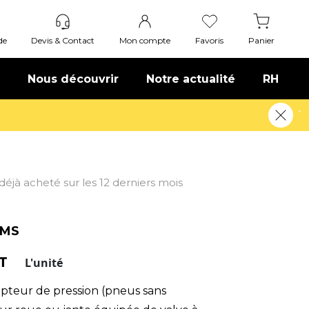
de
Devis & Contact
Mon compte
Favoris
Panier
Nous découvrir
Notre actualité
RH
t déjà acheté sur les 12 derniers mois
PMS
HT
L'unité
apteur de pression (pneus sans