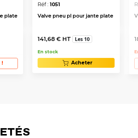
Réf :
1051
R
e plate
Valve pneu pl pour jante plate
V
141,68
€ HT
Les 10
1
En stock
E
Acheter
 !
HETÉS