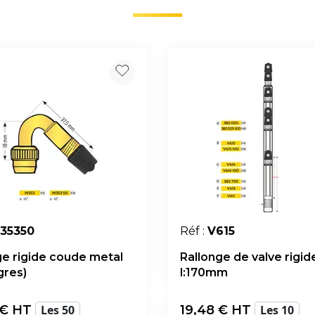
35350
Réf :
V615
ge rigide coude metal
Rallonge de valve rigide
gres)
l:170mm
€ HT
Les 50
19,48
€ HT
Les 10