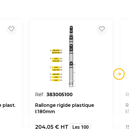
Réf :
383005100
R
 plast.
Rallonge rigide plastique
R
l:180mm
l
204,05
€ HT
Les 100
1