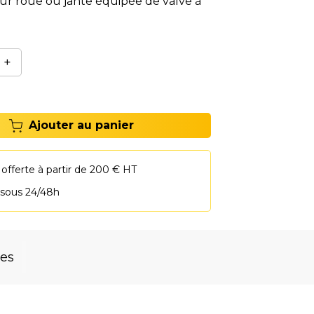
r roue ou jante équipée de valve à
pression ou TPMS
+
Ajouter au panier
 offerte à partir de 200 € HT
 sous 24/48h
res