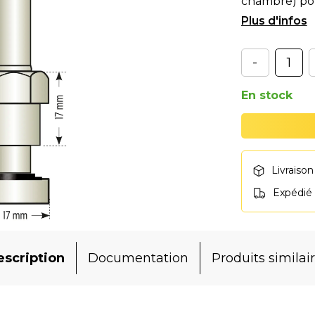
chambre) pou
capteur de 
-
En stock
Livraison
Expédié
scription
Documentation
Produits similai