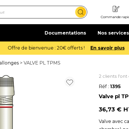
Commande rapi
Documentations
Nos services
Offre de bienvenue : 20€ offerts !
En savoir plus
allonges
> VALVE PL TPMS
2 clients l'on
Réf :
1395
Valve pl T
36,73 € 
Valve avec c