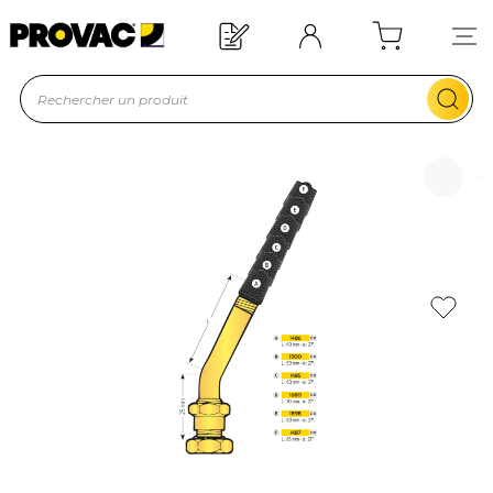
Offre de bienvenue : 20€ offerts !
En savoir plus