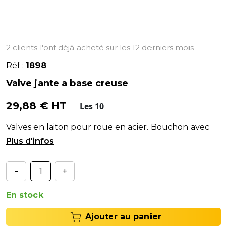
2 clients l'ont déjà acheté sur les 12 derniers mois
Réf :
1898
Valve jante a base creuse
29,88 € HT
Les 10
Valves en laiton pour roue en acier. Bouchon avec
joint - Couple de serrage : 12 a 15 Nm.
-
+
En stock
Ajouter au panier