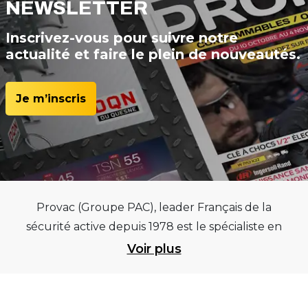
NEWSLETTER
Inscrivez-vous pour suivre notre
actualité et faire le plein de nouveautés.
Je m’inscris
Provac (Groupe PAC), leader Français de la
sécurité active depuis 1978 est le spécialiste en
équipements pour garages et centres
Voir plus
automobiles, outillages pneumatiques et
électriques et consommables pneumaticiens au
service du pneumatique. Trouvez parmi les