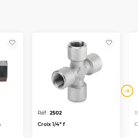
Réf :
2502
R
n
Croix 1/4" f
C