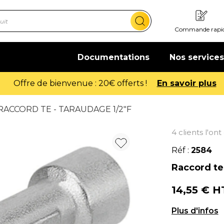
Commande rapi
Documentations
Nos services
Offre de bienvenue : 20€ offerts !
En savoir plus
RACCORD TE - TARAUDAGE 1/2"F
4 clients l'on
Réf :
2584
Raccord te 
14,55 € 
Raccord Té -