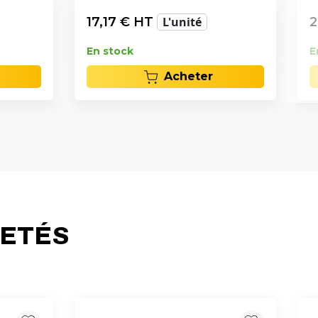
17,17
€ HT
L'unité
2
En stock
E
Acheter
HETÉS