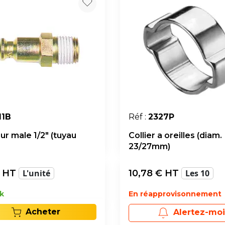
11B
Réf :
2327P
ur male 1/2" (tuyau
Collier a oreilles (diam.
23/27mm)
 HT
L'unité
10,78
€ HT
Les 10
k
En réapprovisonnement
Acheter
Alertez-moi