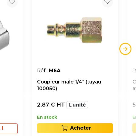
Réf :
M6A
R
Coupleur male 1/4" (tuyau
C
100050)
a
2,87
€ HT
L'unité
5
En stock
E
Acheter
 !