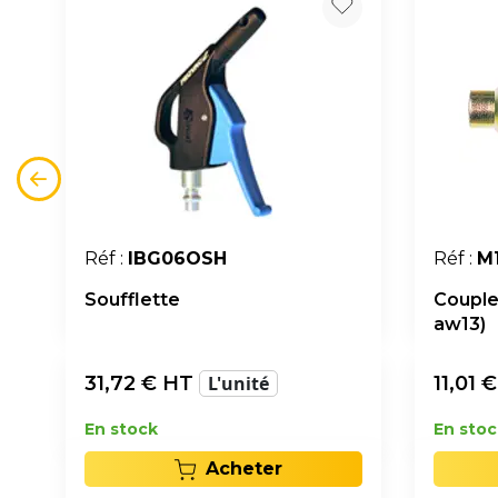
Réf :
IBG06OSH
Réf :
M
Soufflette
Couple
aw13)
31,72
€ HT
L'unité
11,01
€
En stock
En stoc
Acheter