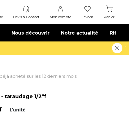
de
Devis & Contact
Mon compte
Favoris
Panier
Nous découvrir
Notre actualité
RH
t déjà acheté sur les 12 derniers mois
- taraudage 1/2"f
HT
L'unité
 Taraudage 1/2"F.