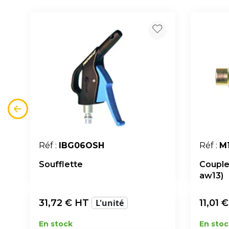
Réf :
IBG06OSH
Réf :
M
Soufflette
Couple
aw13)
31,72
€ HT
L'unité
11,01
€
En stock
En stoc