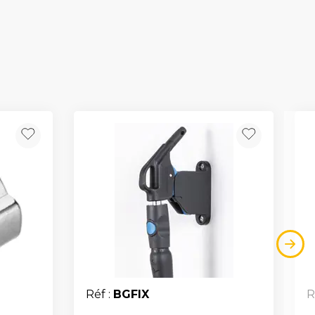
Réf :
BGFIX
R