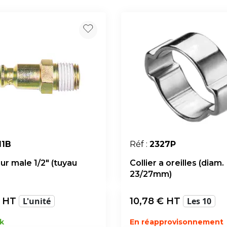
11B
Réf :
2327P
ur male 1/2" (tuyau
Collier a oreilles (diam.
23/27mm)
 HT
L'unité
10,78
€ HT
Les 10
k
En réapprovisonnement