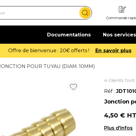
Commande rapi
Documentations
Nos services
Offre de bienvenue : 20€ offerts !
En savoir plus
JONCTION POUR TUYAU (DIAM. 10MM)
4 clients l'on
Réf :
JDT101
Jonction p
4,50 € H
Jonction pou