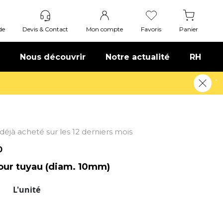
de
Devis & Contact
Mon compte
Favoris
Panier
Nous découvrir
Notre actualité
RH
t déjà acheté sur les 12 derniers mois
0
our tuyau (diam. 10mm)
T
L'unité
r tuyau (diamètre intérieur: 10 mm).