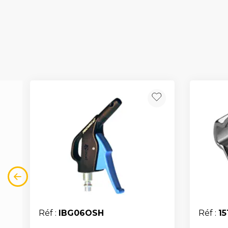
Réf :
IBG06OSH
Réf :
15