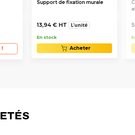
Support de fixation murale
C
a
13,94
€ HT
L'unité
5
En stock
E
Acheter
 !
HETÉS