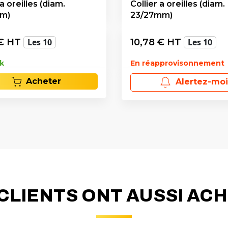
 a oreilles (diam.
Collier a oreilles (diam.
mm)
23/27mm)
€ HT
Les 10
10,78
€ HT
Les 10
k
En réapprovisonnement
Acheter
Alertez-moi
CLIENTS ONT AUSSI AC