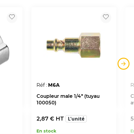
Réf :
M6A
R
Coupleur male 1/4" (tuyau
C
100050)
a
2,87
€ HT
L'unité
5
En stock
E