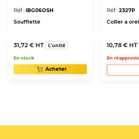
Réf :
IBG06OSH
Réf :
2327P
Soufflette
Collier a or
31,72
€ HT
L'unité
10,78
€ H
En stock
En réapprov
Acheter