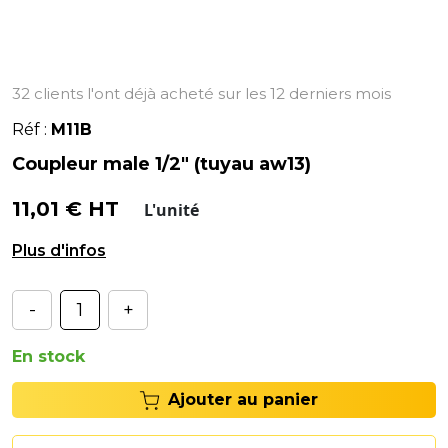
32 clients l'ont déjà acheté sur les 12 derniers mois
Réf :
M11B
Coupleur male 1/2" (tuyau aw13)
11,01 € HT
L'unité
Coupleur mâle - Filetage 1/2".
-
+
En stock
Ajouter au panier