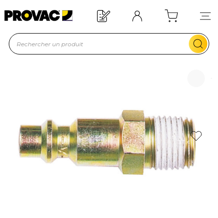
Offre de bienvenue : 20€ offerts !
En savoir plus