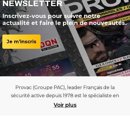
NEWSLETTER
Inscrivez-vous pour suivre notre
actualité et faire le plein de nouveautés.
Je m’inscris
Provac (Groupe PAC), leader Français de la
sécurité active depuis 1978 est le spécialiste en
équipements pour garages et centres
Voir plus
automobiles, outillages pneumatiques et
électriques et consommables pneumaticiens au
service du pneumatique. Trouvez parmi les