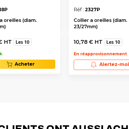
18P
Réf :
2327P
 a oreilles (diam.
Collier a oreilles (diam.
mm)
23/27mm)
€ HT
Les 10
10,78
€ HT
Les 10
k
En réapprovisonnement
Acheter
Alertez-moi
CLIENTS ONT AUSSI AC