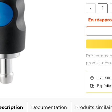
-
En réappr
Pré-commande
produit dès r
Livraison
Expédié
scription
Documentation
Produits similai