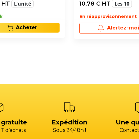
 HT
L'unité
10,78
€ HT
Les 10
k
En réapprovisonnement
Acheter
Alertez-moi
 gratuite
Expédition
Une qu
T d’achats
Sous 24/48h !
Contact