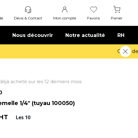
de
Devis & Contact
Mon compte
Favoris
Panier
Nous découvrir
Notre actualité
RH
t déjà acheté sur les 12 derniers mois
0
emelle 1/4" (tuyau 100050)
 HT
Les 10
elle - Taraudage 1/4".