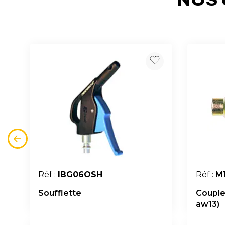
Réf :
IBG06OSH
Réf :
M
Soufflette
Couple
aw13)