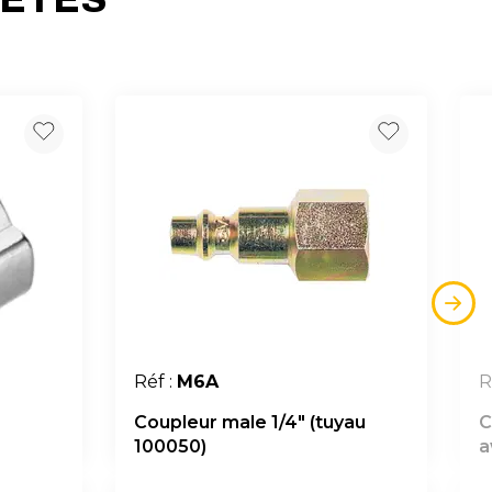
Réf :
M6A
R
Coupleur male 1/4" (tuyau
C
100050)
a