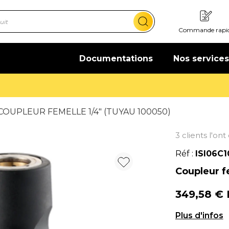
Commande rapi
Documentations
Nos services
Offre de bienvenue : 20€ offerts !
En savoir plus
COUPLEUR FEMELLE 1/4" (TUYAU 100050)
3 clients l'on
Réf :
ISI06C1
Coupleur f
349,58 €
Coupleur fem