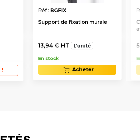
Réf :
BGFIX
R
Support de fixation murale
C
a
13,94
€ HT
L'unité
5
En stock
E
Acheter
 !
HETÉS