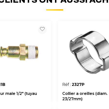
11B
Réf :
2327P
ur male 1/2" (tuyau
Collier a oreilles (diam.
23/27mm)