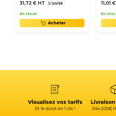
31,72
€ HT
L'unité
11,01
€
En stock
En stoc
Acheter
Visualisez vos tarifs
Livraison
Et le stock en 1 clic !
Dès 200€ H