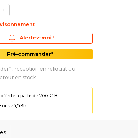
+
ovisonnement
Alertez-moi !
Pré-commander*
r* : réception en reliquat du
etour en stock.
 offerte à partir de 200 € HT
 sous 24/48h
res