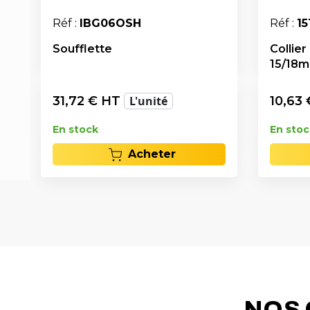
Réf :
IBG06OSH
Réf :
15
Soufflette
Collier
15/18
31,72
€ HT
L'unité
10,63
En stock
En stoc
Acheter
NOS 