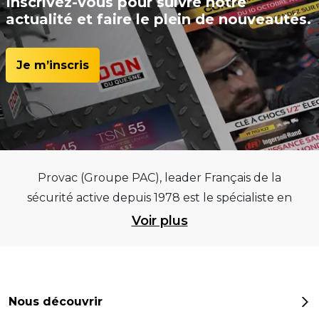
Inscrivez-vous pour suivre notre
actualité et faire le plein de nouveautés.
Je m’inscris
Provac (Groupe PAC), leader Français de la
sécurité active depuis 1978 est le spécialiste en
équipements pour garages et centres
Voir plus
automobiles, outillages pneumatiques et
électriques et consommables pneumaticiens au
service du pneumatique. Trouvez parmi les
meilleurs équipements sur des critères de
Nous découvrir
qualité, de pérennité et d’avance technologique