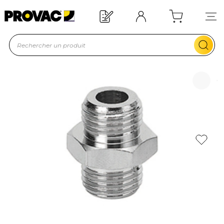
Offre de bienvenue : 20€ offerts !
En savoir plus