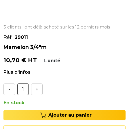
3 clients l'ont déjà acheté sur les 12 derniers mois
Réf :
29011
Mamelon 3/4"m
10,70 € HT
L'unité
Mamelon 3/4"M - 3/4"M.
-
+
En stock
Ajouter au panier