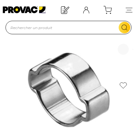
Offre de bienvenue : 20€ offerts !
En savoir plus