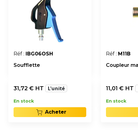
Réf :
IBG06OSH
Réf :
M11B
Soufflette
Coupleur mal
31,72
€ HT
L'unité
11,01
€ HT
En stock
En stock
Acheter