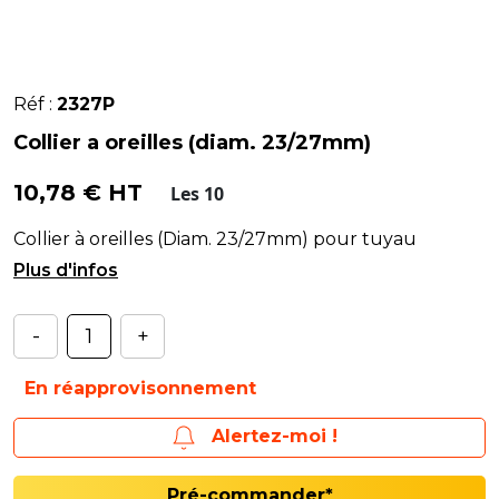
Réf :
2327P
Collier a oreilles (diam. 23/27mm)
10,78 € HT
Les 10
Collier à oreilles (Diam. 23/27mm) pour tuyau
100062.
-
+
En réapprovisonnement
Alertez-moi !
Pré-commander*