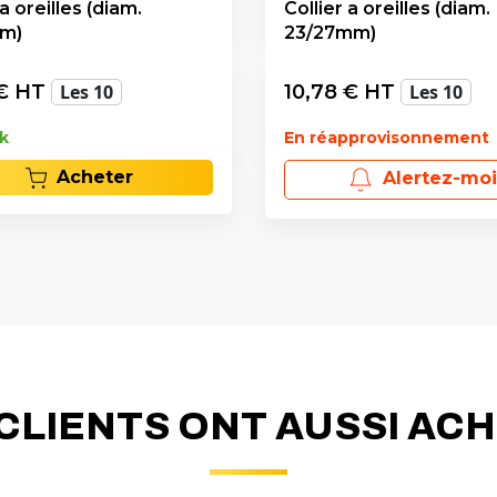
 a oreilles (diam.
Collier a oreilles (diam.
mm)
23/27mm)
€ HT
Les 10
10,78
€ HT
Les 10
k
En réapprovisonnement
Acheter
Alertez-moi
CLIENTS ONT AUSSI AC