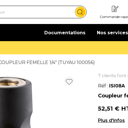
Commande rapi
Documentations
Nos services
Offre de bienvenue : 20€ offerts !
En savoir plus
COUPLEUR FEMELLE 1/4" (TUYAU 100056)
7 clients l'on
Réf :
ISI08A
Coupleur f
52,51 € 
Coupleur fem