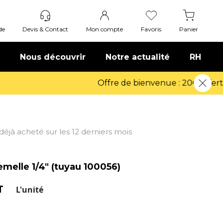
de
Devis & Contact
Mon compte
Favoris
Panier
Nous découvrir
Notre actualité
RH
t déjà acheté sur les 12 derniers mois
emelle 1/4" (tuyau 100056)
HT
L'unité
elle - Taraudage 1/4".