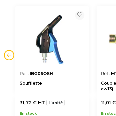
Réf :
IBG06OSH
Réf :
M
Soufflette
Couple
aw13)
31,72
€ HT
L'unité
11,01
€
En stock
En stoc