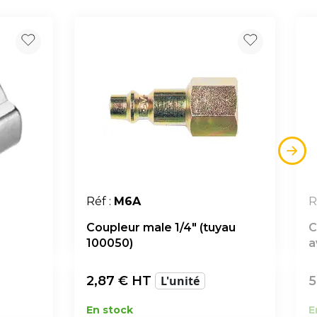
Réf :
M6A
R
Coupleur male 1/4" (tuyau
C
100050)
a
2,87
€ HT
L'unité
5
En stock
E