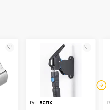
Réf :
BGFIX
R