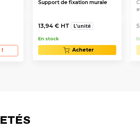
Support de fixation murale
C
a
13,94
€ HT
L'unité
5
En stock
E
Acheter
 !
HETÉS