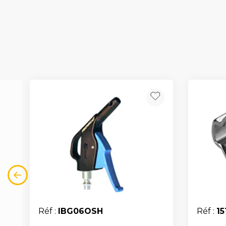
Réf :
IBG06OSH
Réf :
15