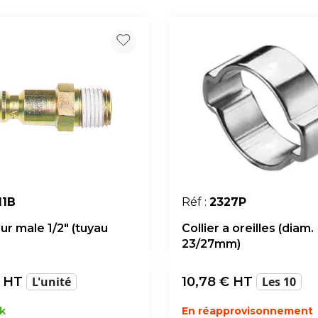
11B
Réf :
2327P
ur male 1/2" (tuyau
Collier a oreilles (diam.
23/27mm)
 HT
L'unité
10,78
€ HT
Les 10
k
En réapprovisonnement