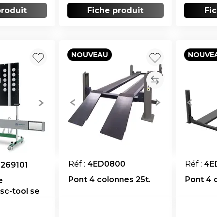
produit
Fiche produit
Fi
NOUVEAU
NOUVE
Réf :
4ED0800
Réf :
4E
269101
Pont 4 colonnes 25t.
Pont 4 
e
csc-tool se