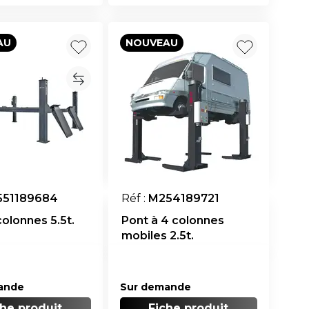
AU
NOUVEAU
551189684
Réf :
M254189721
colonnes 5.5t.
Pont à 4 colonnes
mobiles 2.5t.
ande
Sur demande
che produit
Fiche produit