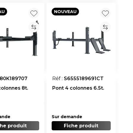
AU
NOUVEAU
80K189707
Réf :
S6555189691CT
colonnes 8t.
Pont 4 colonnes 6.5t.
ande
Sur demande
che produit
Fiche produit