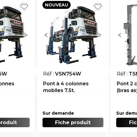
NOUVEAU
6W
Réf :
VSN754W
Réf :
TS
lonnes
Pont à 4 colonnes
Pont 2 
mobiles 7.5t.
(bras a
Sur demande
Sur dem
produit
Fiche produit
Fi