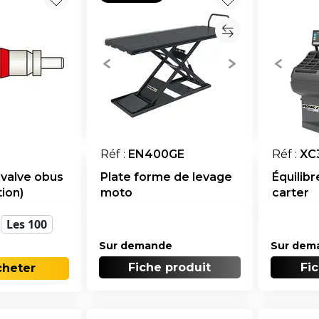
Réf :
EN400GE
Réf :
XC
 valve obus
Plate forme de levage
Équilib
ion)
moto
carter
Les 100
Sur demande
Sur dem
Fiche produit
Fi
cheter