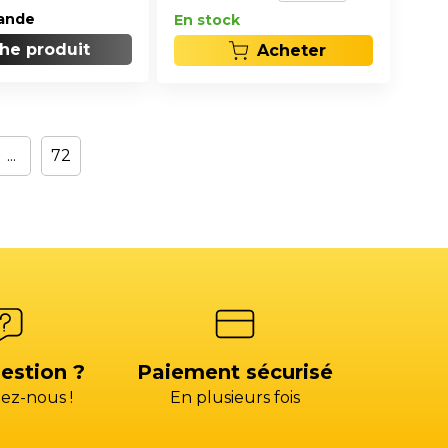
ande
En stock
che produit
Acheter
...
72
estion ?
Paiement sécurisé
ez-nous !
En plusieurs fois