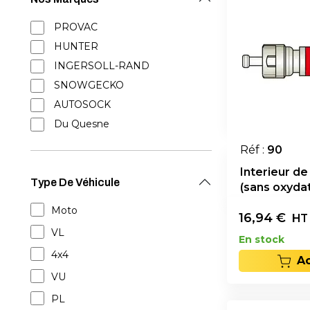
PROVAC
HUNTER
INGERSOLL-RAND
SNOWGECKO
AUTOSOCK
Du Quesne
Réf :
90
Interieur de
Type De Véhicule
(sans oxydat
Moto
16,94
€
HT
VL
En stock
4x4
A
VU
PL