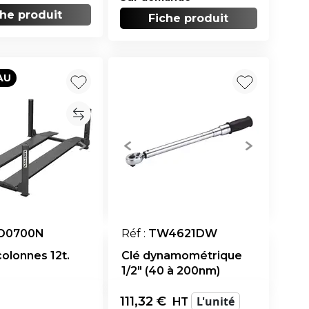
che produit
Fiche produit
AU
D0700N
Réf :
TW4621DW
colonnes 12t.
Clé dynamométrique
1/2" (40 à 200nm)
111,32
€
L'unité
HT