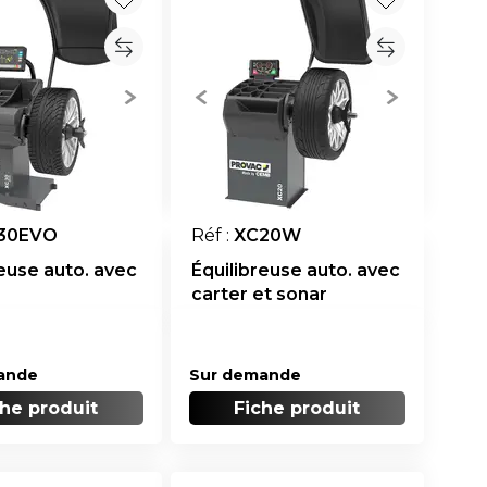
Réf :
XC20W
30EVO
Équilibreuse auto. avec
reuse auto. avec
carter et sonar
Sur demande
ande
Fiche produit
che produit