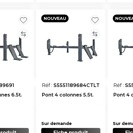
NOUVEAU
NOUVE
89691
Réf :
S5551189684CTLT
Réf :
S5
nes 6.5t.
Pont 4 colonnes 5.5t.
Pont 4 
Sur demande
Sur dem
produit
Fiche produit
Fi