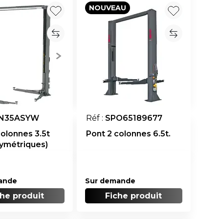
NOUVEAU
N35ASYW
Réf :
SPO65189677
colonnes 3.5t
Pont 2 colonnes 6.5t.
symétriques)
ande
Sur demande
che produit
Fiche produit