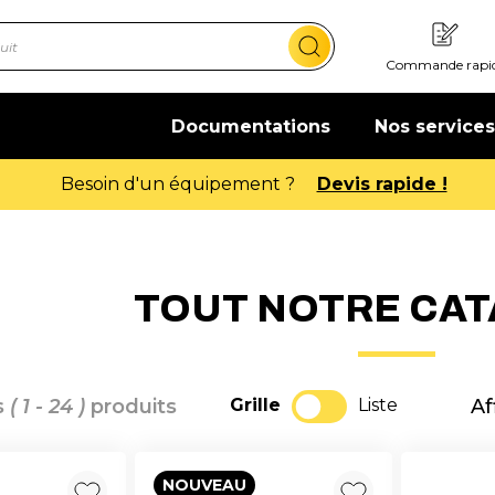
Commande rapi
Documentations
Nos services
Offre de bienvenue : 20€ offerts !
En savoir 
TOUT NOTRE CA
s
( 1 - 24 )
produits
Grille
Liste
Af
NOUVEAU