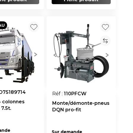
AU
D75189714
Réf :
110PFCW
4 colonnes
Monte/démonte-pneus
7.5t.
DQN pro-fit
ande
Sur demande