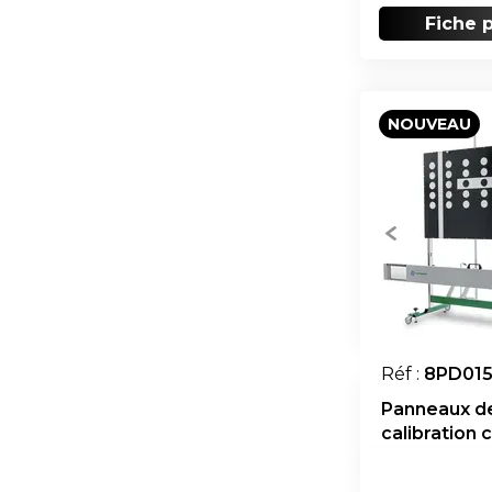
Fiche 
NOUVEAU
Réf :
8PD015
Panneaux d
calibration 