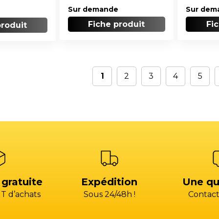
Sur demande
Sur dem
Fiche produit
Fi
produit
1
2
3
4
5
 gratuite
Expédition
Une qu
T d’achats
Sous 24/48h !
Contact