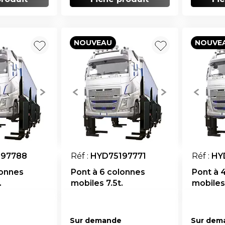
NOUVEAU
NOUVE
197788
Réf :
HYD75197771
Réf :
HY
lonnes
Pont à 6 colonnes
Pont à 
.
mobiles 7.5t.
mobiles 
Sur demande
Sur dem