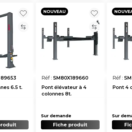
NOUVEAU
NOUVE
189653
Réf :
SM80X189660
Réf :
SM
nes 6.5 t.
Pont élévateur à 4
Pont 4 
colonnes 8t.
Sur demande
Sur dem
produit
Fiche produit
Fi