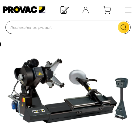
Offre de bienvenue : 20€ offerts !
En savoir plus