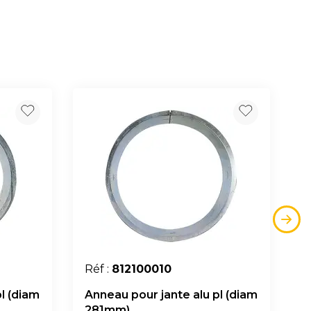
Réf :
812100010
l (diam
Anneau pour jante alu pl (diam
281mm)