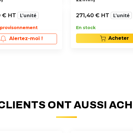
0
€ HT
L'unité
271,40
€ HT
L'unité
pprovisonnement
En stock
Acheter
Alertez-moi !
CLIENTS ONT AUSSI AC