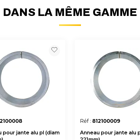
DANS LA MÊME GAMME
12100008
Réf :
812100009
 pour jante alu pl (diam
Anneau pour jante alu p
)
221mm)