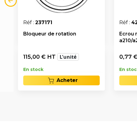
Réf :
237171
Réf :
4
Bloqueur de rotation
Ecrou 
a210/a
115,00
€ HT
L'unité
0,77
€
En stock
En stoc
Acheter