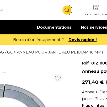
Commande rapi
Documentations
Nos services
Offre de bienvenue : 20€ offert
G / GC
> ANNEAU POUR JANTE ALU PL (DIAM 161MM)
Réf :
812100
Anneau pou
271,40 €
Anneau (Diam
jantes PL ave
mors du mon