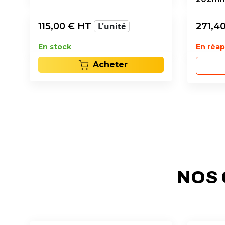
115,00
€ HT
L'unité
271,4
En stock
En réa
Acheter
NOS 