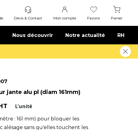
de
Devis & Contact
Mon compte
Favoris
Panier
Nous découvrir
Notre actualité
RH
s !
En savoir plus
007
r jante alu pl (diam 161mm)
 HT
L'unité
ètre : 161 mm) pour bloquer les
c alésage sans qu'elles touchent les
te/démonte-pneus.