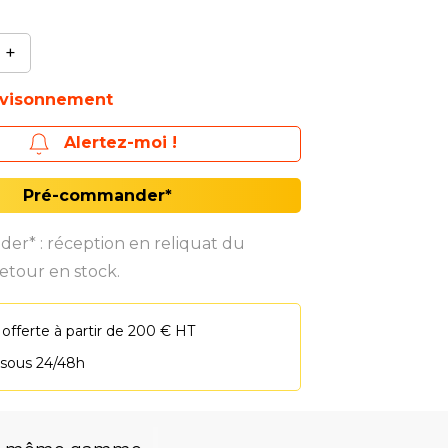
+
ovisonnement
Alertez-moi !
Pré-commander*
r* : réception en reliquat du
etour en stock.
 offerte à partir de 200 € HT
 sous 24/48h