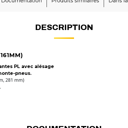
Documentation
Produits similaires
Dans 
DESCRIPTION
 161MM)
jantes PL avec alésage
monte-pneus.
mm, 281 mm)
.