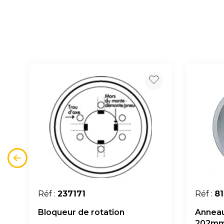
Réf :
237171
Réf :
8
Bloqueur de rotation
Anneau
202mm