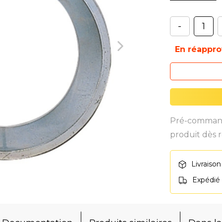
-
En réappr
Pré-commande
produit dès r
Livraison
Expédié