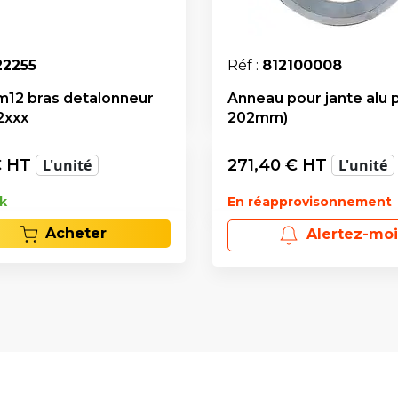
22255
Réf :
812100008
m12 bras detalonneur
Anneau pour jante alu p
2xxx
202mm)
 HT
L'unité
271,40
€ HT
L'unité
k
En réapprovisonnement
Acheter
Alertez-moi