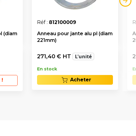
Réf :
812100009
R
l (diam
Anneau pour jante alu pl (diam
A
221mm)
2
271,40
€ HT
L'unité
2
En stock
E
Acheter
 !