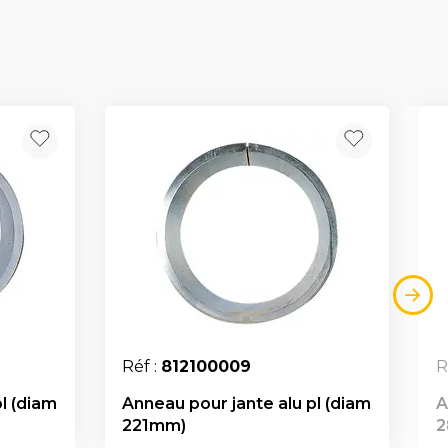
Réf :
812100009
R
l (diam
Anneau pour jante alu pl (diam
A
221mm)
2