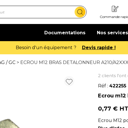
Commande rapi
Documentations
Nos services
Offre de bienvenue : 20€ offerts !
En sa
G / GC
> ECROU M12 BRAS DETALONNEUR A210/A2XX
2 clients l'on
Réf :
422255
Ecrou m12 
0,77 € H
Ecrou M12 po