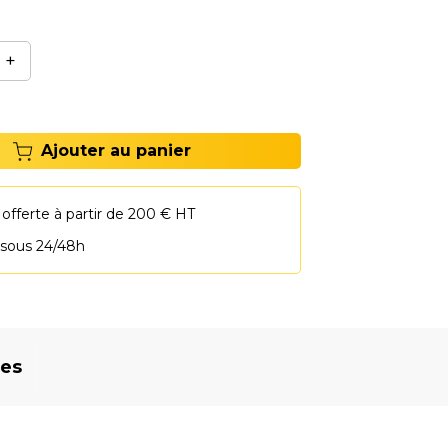
te-pneus A210/A2XXX.
+
Ajouter au panier
 offerte à partir de 200 € HT
 sous 24/48h
res