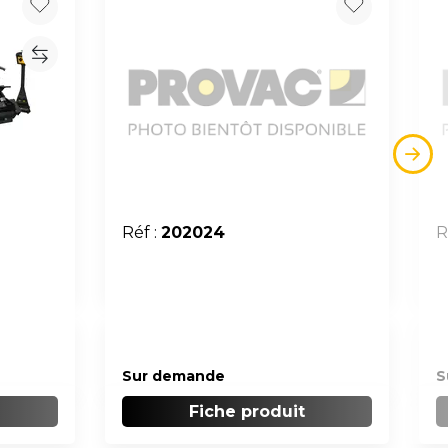
Réf :
202024
R
s
Sur demande
S
Fiche produit