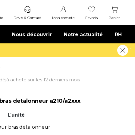
de
Devis & Contact
Mon compte
Favoris
Panier
Nous découvrir
Notre actualité
RH
voir plus
X
t déjà acheté sur les 12 derniers mois
bras detalonneur a210/a2xxx
T
L'unité
ur bras détalonneur