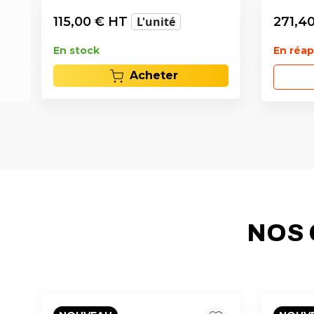
115,00
€ HT
L'unité
271,4
En stock
En réa
Acheter
NOS 