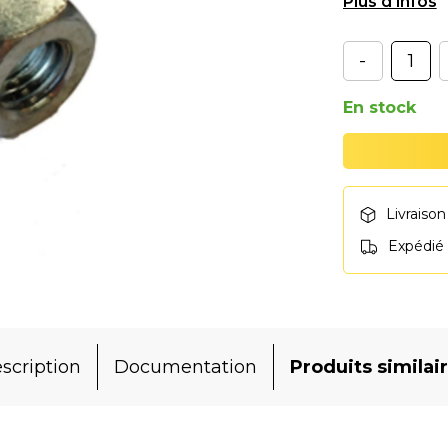
monte/démon
-
En stock
Livraison
Expédié
scription
Documentation
Produits similai