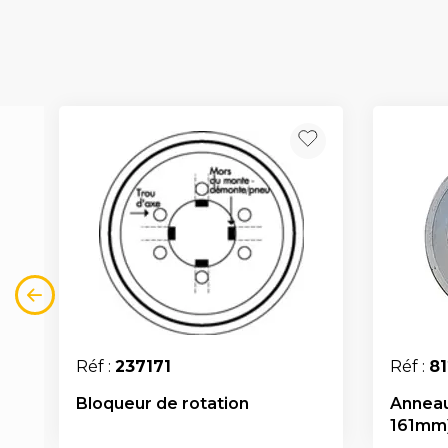
Réf :
237171
Réf :
8
Bloqueur de rotation
Anneau
161mm