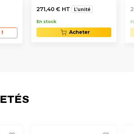
271,40
€ HT
L'unité
2
En stock
E
Acheter
 !
HETÉS