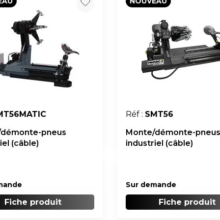
EAU
NOUVEAU
MT56MATIC
Réf :
SMT56
/démonte-pneus
Monte/démonte-pneu
iel (câble)
industriel (câble)
mande
Sur demande
Fiche produit
Fiche produit