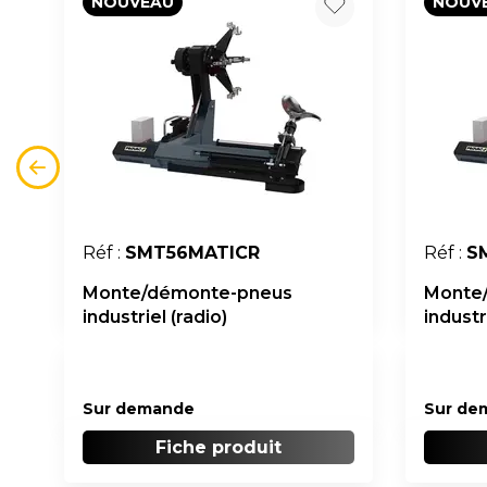
NOUVEAU
NOUV
Réf :
SMT56MATICR
Réf :
S
Monte/démonte-pneus
Monte
industriel (radio)
industr
Sur demande
Sur de
Fiche produit