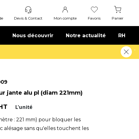
de
Devis & Contact
Mon compte
Favoris
Panier
Nous découvrir
Notre actualité
RH
!
En savoir plus
009
r jante alu pl (diam 221mm)
 HT
L'unité
ètre : 221 mm) pour bloquer les
c alésage sans qu'elles touchent les
te/démonte-pneus.