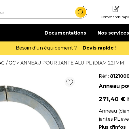
Commande rapi
Documentations
Nos services
Offre de bienvenue : 20€ offerts 
G / GC
> ANNEAU POUR JANTE ALU PL (DIAM 221MM)
Réf :
812100
Anneau pou
271,40 €
Anneau (diam
jantes PL ave
mors du mon