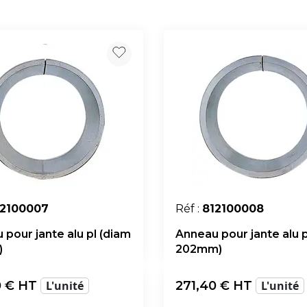
12100007
Réf :
812100008
 pour jante alu pl (diam
Anneau pour jante alu p
)
202mm)
0
€ HT
L'unité
271,40
€ HT
L'unité