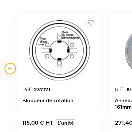
Réf :
237171
Réf :
8
Bloqueur de rotation
Anneau
161mm
115,00
€ HT
L'unité
271,4