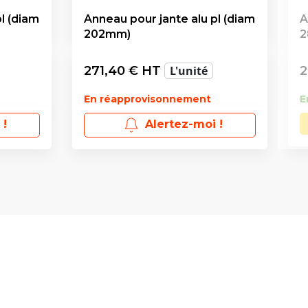
l (diam
Anneau pour jante alu pl (diam
A
202mm)
2
271,40
€ HT
L'unité
2
En réapprovisonnement
E
 !
Alertez-moi !