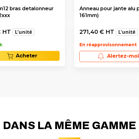
m12 bras detalonneur
Anneau pour jante alu p
2xxx
161mm)
 HT
L'unité
271,40
€ HT
L'unité
k
En réapprovisonnement
Acheter
Alertez-moi
DANS LA MÊME GAMME