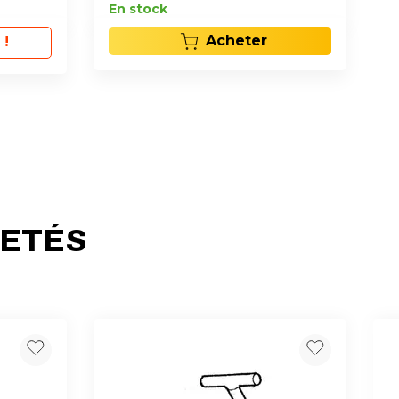
En stock
Acheter
 !
HETÉS