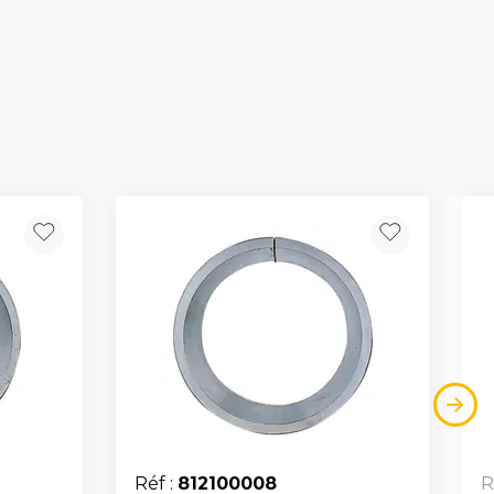
Réf :
812100008
R