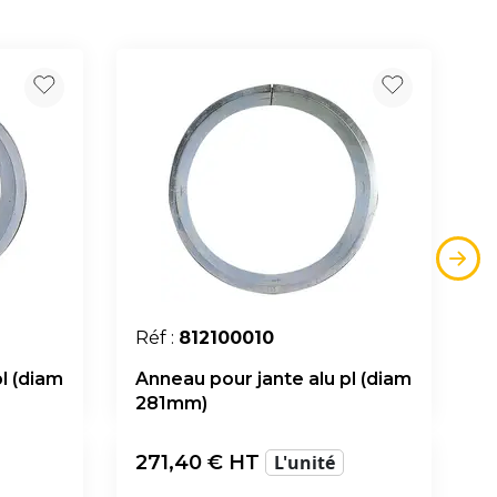
Réf :
812100010
l (diam
Anneau pour jante alu pl (diam
281mm)
271,40
€ HT
L'unité