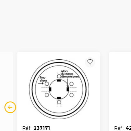
Réf :
237171
Réf :
4