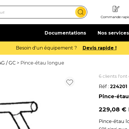
Commande rapi
Documentations
Nos services
Offre de bienvenue : 20€ offerts !
En sa
G / GC
> Pince-étau longue
6 clients l'on
Réf :
224201
Pince-étau
229,08 €
Pince-étau l