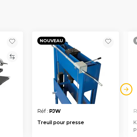
NOUVEAU
Réf :
PJW
R
s
Treuil pour presse
K
p