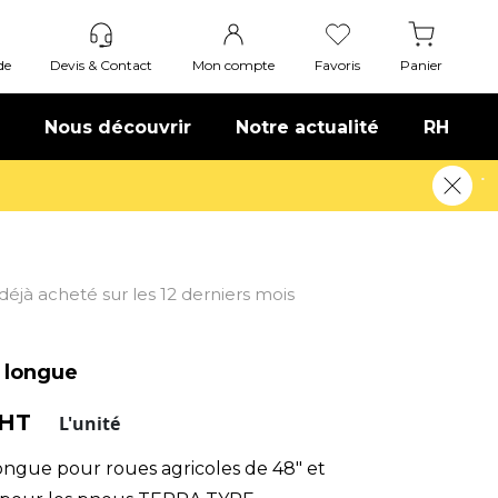
de
Devis & Contact
Mon compte
Favoris
Panier
Nous découvrir
Notre actualité
RH
voir plus
t déjà acheté sur les 12 derniers mois
 longue
 HT
L'unité
ongue pour roues agricoles de 48" et