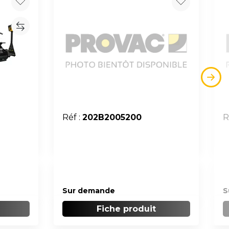
Réf :
202B2005200
R
s
Sur demande
S
Fiche produit