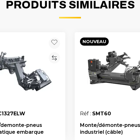
PRODUITS SIMILAIRES
NOUVEAU
C1327ELW
Réf :
SMT60
/demonte-pneus
Monte/démonte-pneu
atique embarque
industriel (câble)