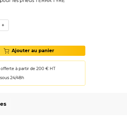
e pour les pneus TERRA TYRE
: tous modèles).
+
Ajouter au panier
 offerte à partir de 200 € HT
 sous 24/48h
res