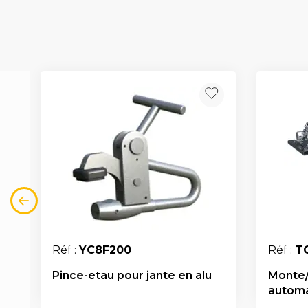
Réf :
YC8F200
Réf :
T
Pince-etau pour jante en alu
Monte
autom