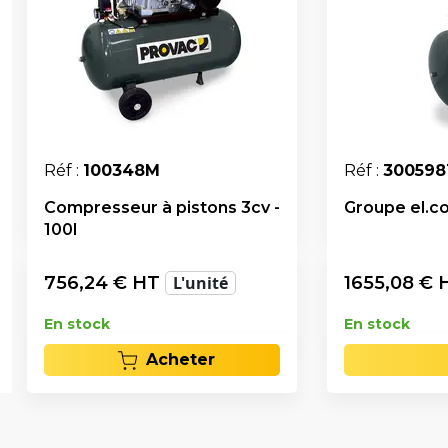
Réf :
100348M
Réf :
300598
Compresseur à pistons 3cv -
Groupe el.co
100l
756,24
€ HT
L'unité
1655,08
€ 
En stock
En stock
Acheter