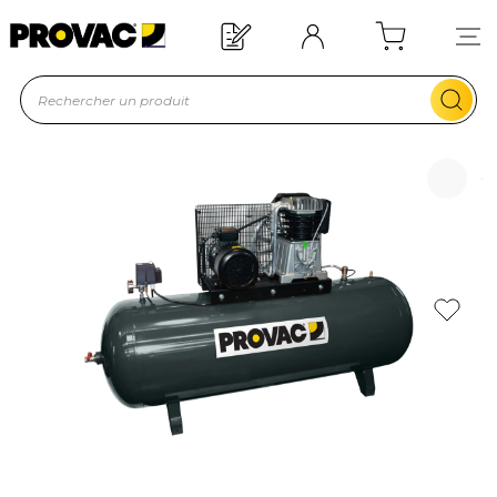
Offre de bienvenue : 20€ offerts !
En savoir plus