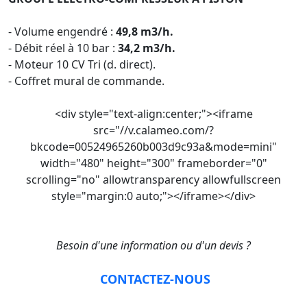
- Volume engendré :
49,8 m3/h.
- Débit réel à 10 bar :
34,2 m3/h.
- Moteur 10 CV Tri (d. direct).
- Coffret mural de commande.
<div style="text-align:center;"><iframe
src="//v.calameo.com/?
bkcode=00524965260b003d9c93a&mode=mini"
width="480" height="300" frameborder="0"
scrolling="no" allowtransparency allowfullscreen
style="margin:0 auto;"></iframe></div>
Besoin d'une information ou d'un devis ?
CONTACTEZ-NOUS