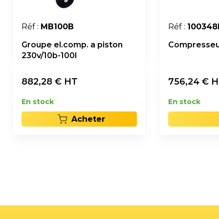
Réf :
MB100B
Réf :
10034
Groupe el.comp. a piston
Compresseur 
230v/10b-100l
882,28
€ HT
756,24
€ 
En stock
En stock
Acheter