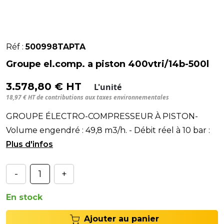
Réf :
500998TAPTA
Groupe el.comp. a piston 400vtri/14b-500l
3.578,80 € HT
L'unité
18,97 € HT de contributions aux taxes environnementales
GROUPE ÉLECTRO-COMPRESSEUR À PISTON-
Volume engendré : 49,8 m3/h. - Débit réel à 10 bar :
34,2 m3/h.
-
+
En stock
Ajouter au panier