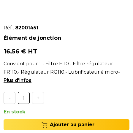
Réf :
82001451
Élément de jonction
16,56 € HT
Convient pour : - Filtre F110.- Filtre régulateur
FR110.- Régulateur RG110.- Lubrificateur à micro-
brouillard L110. Jonction à placer entre les
-
+
En stock
Ajouter au panier