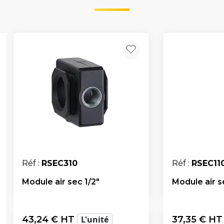
Réf :
RSEC310
Réf :
RSEC11
Module air sec 1/2"
Module air s
43,24
€ HT
L'unité
37,35
€ H