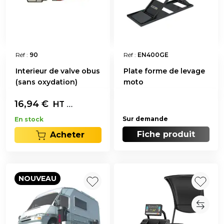
Réf :
90
Réf :
EN400GE
Interieur de valve obus
Plate forme de levage
(sans oxydation)
moto
16,94
€
Les 100
HT
Sur demande
En stock
Fiche produit
Acheter
NOUVEAU