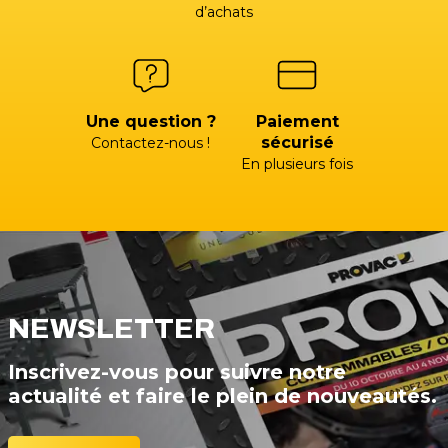
d’achats
Une question ?
Paiement
sécurisé
Contactez-nous !
En plusieurs fois
NEWSLETTER
Inscrivez-vous pour suivre notre
actualité et faire le plein de nouveautés.