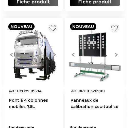
Fiche produit
Fiche produit
NOUVEAU
NOUVEAU
Réf :
HYD75189714
Réf :
8PD015269101
Pont à 4 colonnes
Panneaux de
mobiles 7.5t.
calibration csc-tool se
Sur demande
Sur demande