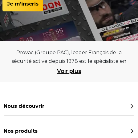
Je m’inscris
Provac (Groupe PAC), leader Français de la
sécurité active depuis 1978 est le spécialiste en
équipements pour garages et centres
Voir plus
automobiles, outillages pneumatiques et
électriques et consommables pneumaticiens au
service du pneumatique. Trouvez parmi les
meilleurs équipements sur des critères de
Nous découvrir
qualité, de pérennité et d’avance technologique
Notre histoire
pour que la roue remplisse au mieux sa mission.
Provac propose une large gamme
Les chiffres
Nos produits