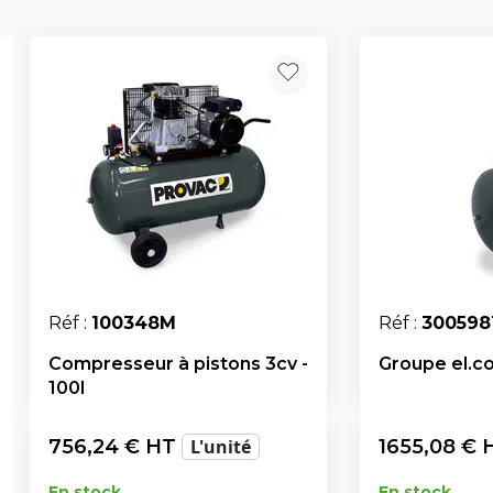
Réf :
100348M
Réf :
300598
Compresseur à pistons 3cv -
Groupe el.co
100l
756,24
€ HT
L'unité
1655,08
€ 
En stock
En stock