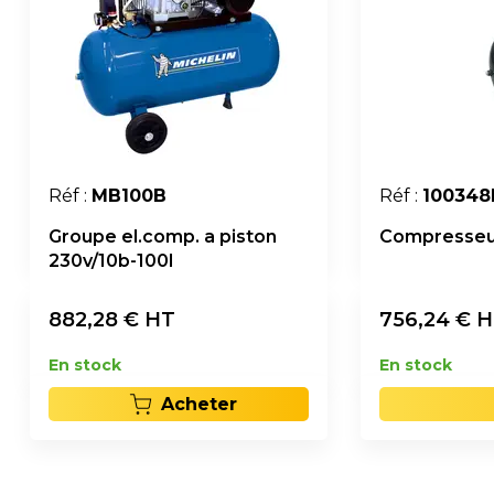
Réf :
MB100B
Réf :
10034
Groupe el.comp. a piston
Compresseur 
230v/10b-100l
882,28
€ HT
756,24
€ 
En stock
En stock
Acheter