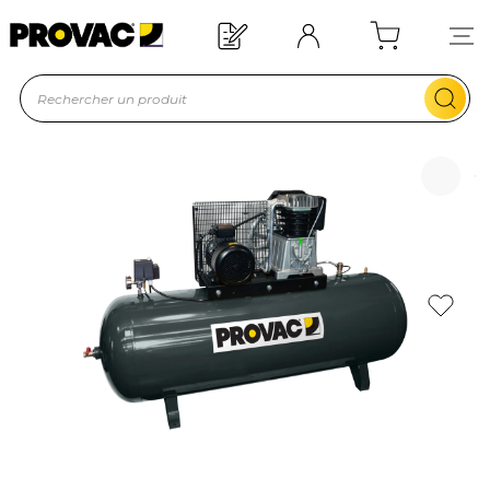
Offre de bienvenue : 20€ offerts !
En savoir plus