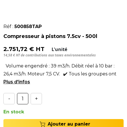
Réf :
500858TAP
Compresseur à pistons 7.5cv - 500l
2.751,72 € HT
L'unité
14,58 € HT de contributions aux taxes environnementales
Volume engendré : 39 m3/h. Débit réel à 10 bar :
26,4 m3/h. Moteur 7,5 CV. ✔️ Tous les groupes ont
un compresseur avec
-
+
En stock
Ajouter au panier