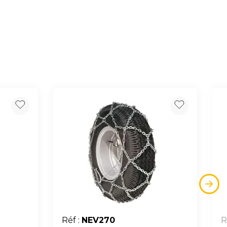
Réf :
NEV270
R