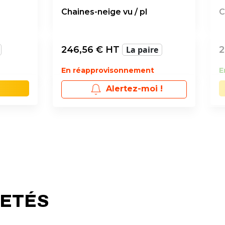
Chaines-neige vu / pl
C
246,56
€ HT
La paire
2
En réapprovisonnement
E
Alertez-moi !
HETÉS