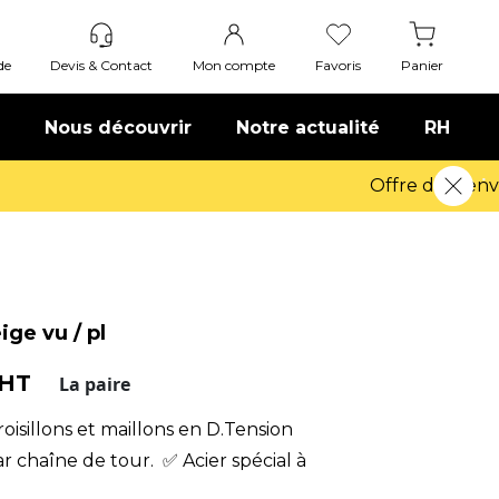
de
Devis & Contact
Mon compte
Favoris
Panier
Nous découvrir
Notre actualité
RH
ge vu / pl
 HT
La paire
roisillons et maillons en D.Tension
r chaîne de tour. ✅ Acier spécial à
 en carbone.✅ Chaine-neige