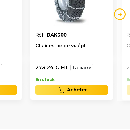
Réf :
DAK300
R
Chaines-neige vu / pl
C
273,24
€ HT
La paire
2
En stock
E
Acheter