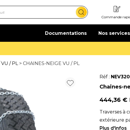
Commande rapi
Documentations
Nos services
Offre de bienvenue : 20€ offerts !
En savoir plus
 VU / PL
> CHAINES-NEIGE VU / PL
Réf :
NEV320
Chaines-nei
444,36 €
Traverses à c
extérieure pa
basse teneur