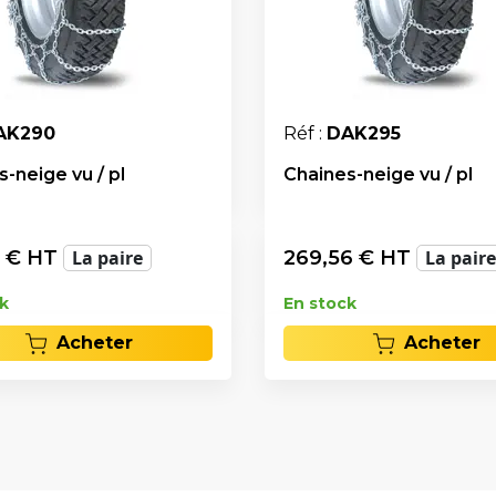
AK290
Réf :
DAK295
-neige vu / pl
Chaines-neige vu / pl
€ HT
La paire
269,56
€ HT
La paire
k
En stock
Acheter
Acheter