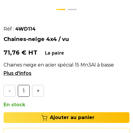
Réf :
4WD114
Chaines-neige 4x4 / vu
71,76 € HT
La paire
Chaines neige en acier spécial 15 Mn3Al à basse
teneur en carbone.# - Maillon à section en D.
-
+
En stock
Ajouter au panier