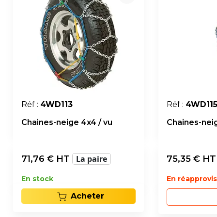
Réf :
4WD113
Réf :
4WD11
Chaines-neige 4x4 / vu
Chaines-neig
71,76
€ HT
La paire
75,35
€ H
En stock
En réapprov
Acheter