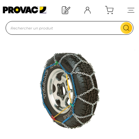
Offre de bienvenue : 20€ offerts !
En savoir plus