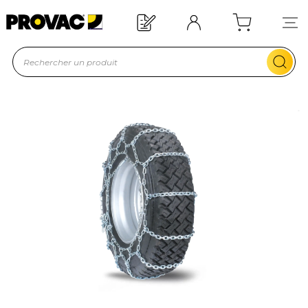
Offre de bienvenue : 20€ offerts !
En savoir plus