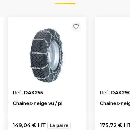
Réf :
DAK255
Réf :
DAK29
Chaines-neige vu / pl
Chaines-neig
149,04
€ HT
La paire
175,72
€ H