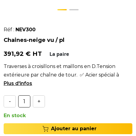
Réf :
NEV300
Chaines-neige vu / pl
391,92 € HT
La paire
Traverses à croisillons et maillons en D.Tension
extérieure par chaîne de tour. ✅ Acier spécial à
basse teneur en carbone.✅ Chaine-neige
-
+
En stock
Ajouter au panier