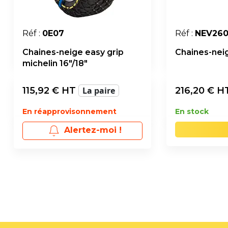
Réf :
0E07
Réf :
NEV26
Chaines-neige easy grip
Chaines-neig
michelin 16"/18"
115,92
€ HT
La paire
216,20
€ H
En réapprovisonnement
En stock
Alertez-moi !