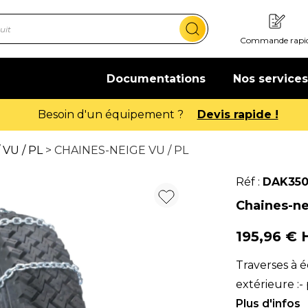
Commande rapi
Documentations
Nos services
Offre de bienvenue : 20€ offerts !
En savoir 
 VU / PL
> CHAINES-NEIGE VU / PL
Réf :
DAK35
Chaines-nei
195,96 €
Traverses à é
extérieure :
par chaine de