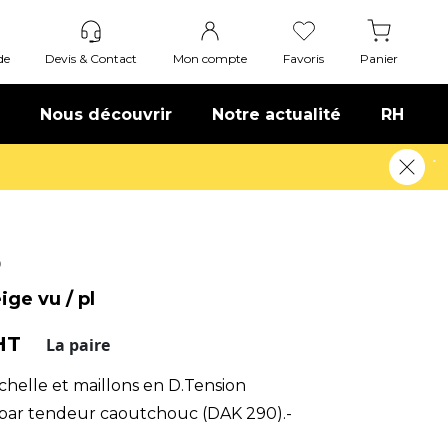
de
Devis & Contact
Mon compte
Favoris
Panier
Nous découvrir
Notre actualité
RH
plus
0
ge vu / pl
 HT
La paire
chelle et maillons en D.Tension
- par tendeur caoutchouc (DAK 290).-
 tour (DAK 295). ✅ Acier spécial à b