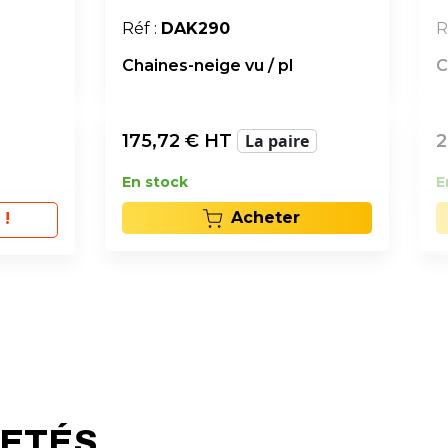
Réf :
DAK290
R
Chaines-neige vu / pl
C
175,72
€ HT
La paire
2
En stock
E
Acheter
 !
HETÉS