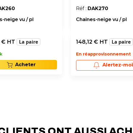
AK260
Réf :
DAK270
-neige vu / pl
Chaines-neige vu / pl
€ HT
La paire
148,12
€ HT
La paire
k
En réapprovisonnement
Acheter
Alertez-moi
CLIENTS ONT AUSSI AC