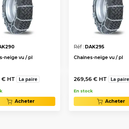
AK290
Réf :
DAK295
-neige vu / pl
Chaines-neige vu / pl
€ HT
La paire
269,56
€ HT
La paire
k
En stock
Acheter
Acheter