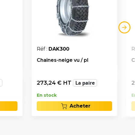
Réf :
DAK300
R
Chaines-neige vu / pl
C
273,24
€ HT
La paire
2
En stock
E
Acheter