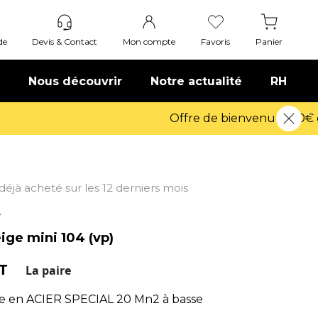
de
Devis & Contact
Mon compte
Favoris
Panier
Nous découvrir
Notre actualité
RH
t déjà acheté sur les 12 derniers mois
4
ige mini 104 (vp)
HT
La paire
e en ACIER SPECIAL 20 Mn2 à basse