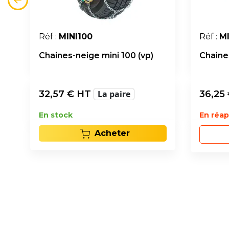
Réf :
MINI100
Réf :
MI
Chaines-neige mini 100 (vp)
Chaines
32,57
€ HT
La paire
36,25
En stock
En réa
Acheter