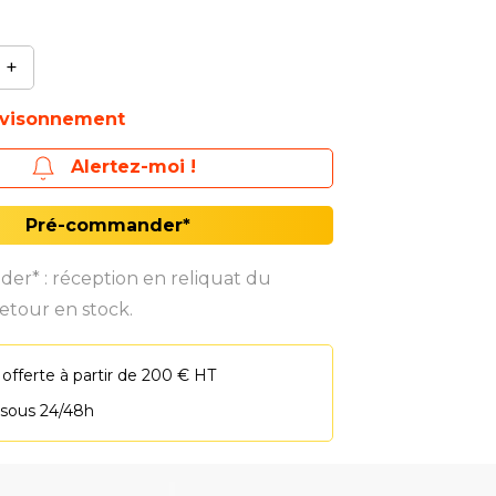
bone.# - Maillon à section en D.
+
ovisonnement
Alertez-moi !
Pré-commander*
r* : réception en reliquat du
etour en stock.
 offerte à partir de 200 € HT
 sous 24/48h