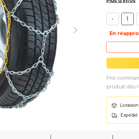
teneur en car
-
En réappr
Pré-commande
produit dès r
Livraison
Expédié