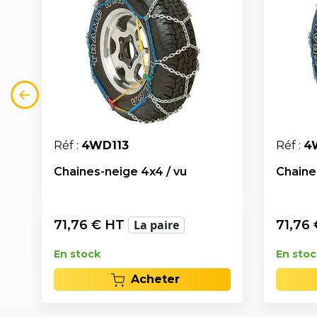
Réf :
4WD113
Réf :
4
Chaines-neige 4x4 / vu
Chaine
71,76
€ HT
La paire
71,76
En stock
En stoc
Acheter