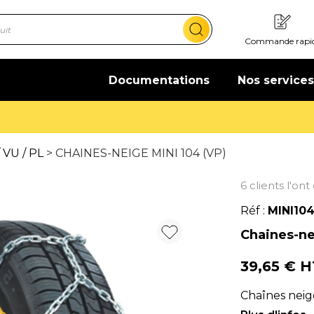
Commande rapi
Documentations
Nos services
Offre de bienvenue : 20€ offerts !
En savoir plus
 VU / PL
> CHAINES-NEIGE MINI 104 (VP)
6 clients l'on
Réf :
MINI10
Chaines-ne
39,65 € 
Chaînes neig