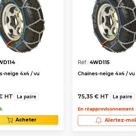
WD114
Réf :
4WD115
s-neige 4x4 / vu
Chaines-neige 4x4 / vu
€ HT
La paire
75,35
€ HT
La paire
k
En réapprovisonnement
Acheter
Alertez-moi