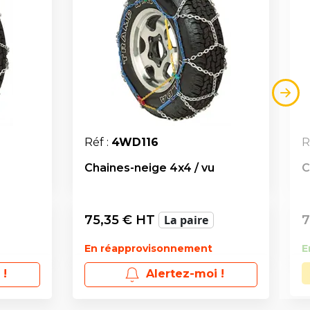
Réf :
4WD116
R
Chaines-neige 4x4 / vu
C
75,35
€ HT
La paire
7
En réapprovisonnement
E
 !
Alertez-moi !