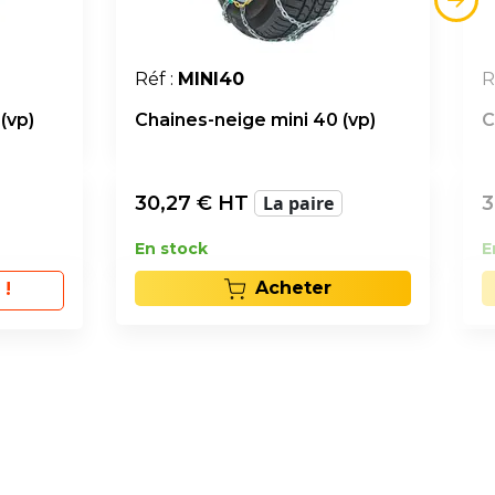
Réf :
MINI40
R
(vp)
Chaines-neige mini 40 (vp)
C
30,27
€ HT
La paire
3
En stock
E
Acheter
 !