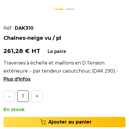
Réf :
DAK310
Chaines-neige vu / pl
261,28 € HT
La paire
Traverses à échelle et maillons en D.Tension
extérieure :- par tendeur caoutchouc (DAK 290).-
par chaine de tour (DAK 295). ✅ Acier spécial à b
-
+
En stock
Ajouter au panier