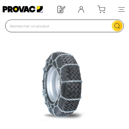
Offre de bienvenue : 20€ offerts !
En savoir plus