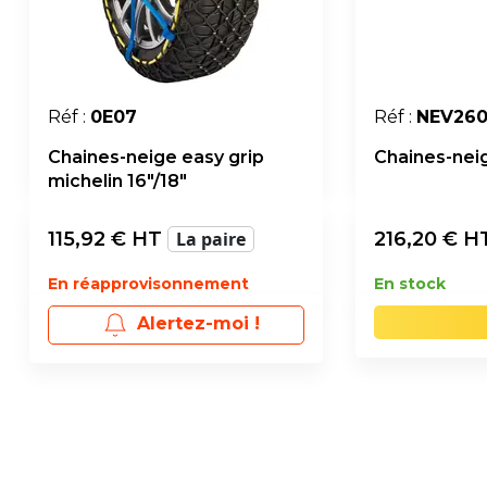
Réf :
0E07
Réf :
NEV26
Chaines-neige easy grip
Chaines-neig
michelin 16"/18"
115,92
€ HT
La paire
216,20
€ H
En réapprovisonnement
En stock
Alertez-moi !