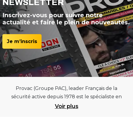
NEWSLETTER
Inscrivez-vous pour suivre notre
actualité et faire le plein de nouveautés.
Je m’inscris
Provac (Groupe PAC), leader Français de la
sécurité active depuis 1978 est le spécialiste en
équipements pour garages et centres
Voir plus
automobiles, outillages pneumatiques et
électriques et consommables pneumaticiens au
service du pneumatique. Trouvez parmi les