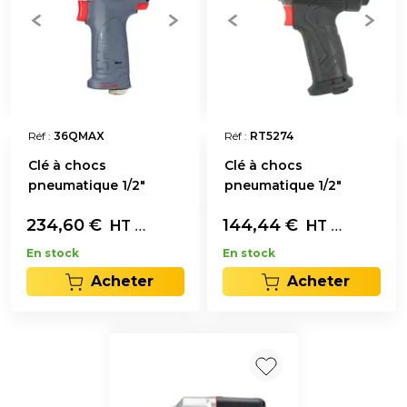
Réf :
36QMAX
Réf :
RT5274
Clé à chocs
Clé à chocs
pneumatique 1/2"
pneumatique 1/2"
234,60
€
L'unité
144,44
€
L'unité
HT
HT
En stock
En stock
Acheter
Acheter