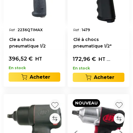
Réf :
2236QTIMAX
Réf :
1479
Cle a chocs
Clé à chocs
pneumatique 1/2
pneumatique 1/2"
396,52
€
172,96
€
L'unité
HT
HT
En stock
En stock
Acheter
Acheter
NOUVEAU