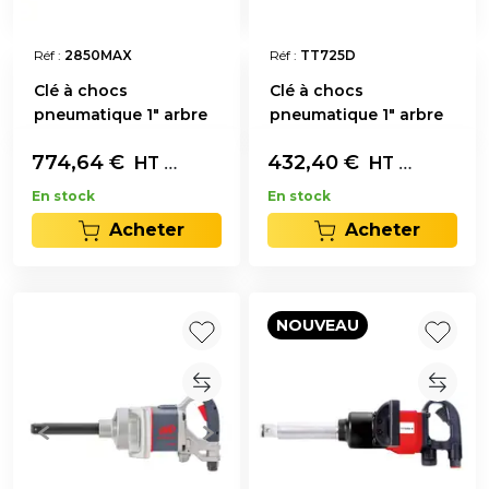
Réf :
2850MAX
Réf :
TT725D
Clé à chocs
Clé à chocs
pneumatique 1" arbre
pneumatique 1" arbre
court
court
774,64
€
L'unité
432,40
€
L'unité
HT
HT
En stock
En stock
Acheter
Acheter
NOUVEAU