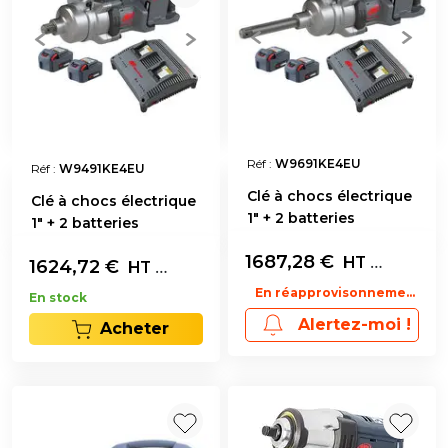
Réf :
W9691KE4EU
Réf :
W9491KE4EU
Clé à chocs électrique
Clé à chocs électrique
1" + 2 batteries
1" + 2 batteries
1687,28
€
L'unité
HT
1624,72
€
L'unité
HT
En réapprovisonnement
En stock
Alertez-moi !
Acheter