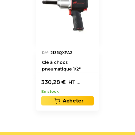
Réf :
2135QXPA2
Clé à chocs
pneumatique 1/2"
arbre long
330,28
€
L'unité
HT
En stock
Acheter