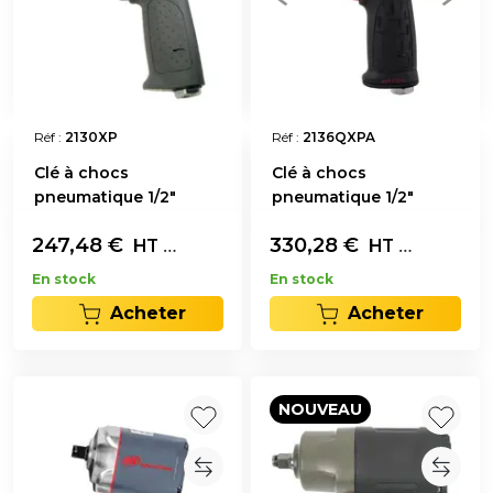
Réf :
2130XP
Réf :
2136QXPA
Clé à chocs
Clé à chocs
pneumatique 1/2"
pneumatique 1/2"
247,48
€
L'unité
330,28
€
L'unité
HT
HT
En stock
En stock
Acheter
Acheter
NOUVEAU