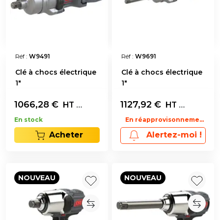
Réf :
W9491
Réf :
W9691
Clé à chocs électrique
Clé à chocs électrique
1"
1"
1066,28
€
L'unité
1127,92
€
L'unité
HT
HT
En stock
En réapprovisonnement
Acheter
Alertez-moi !
NOUVEAU
NOUVEAU