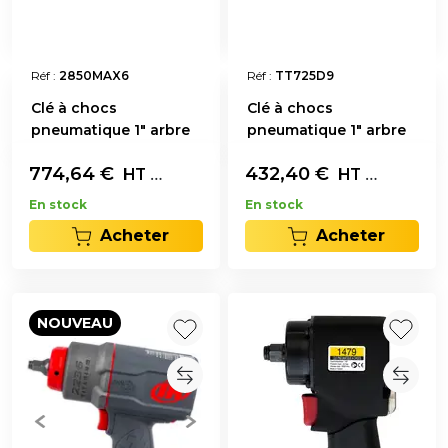
Réf :
2850MAX6
Réf :
TT725D9
Clé à chocs
Clé à chocs
pneumatique 1" arbre
pneumatique 1" arbre
long
long
774,64
€
L'unité
432,40
€
L'unité
HT
HT
En stock
En stock
Acheter
Acheter
NOUVEAU