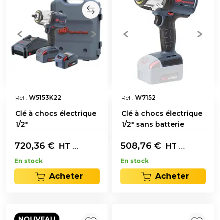
Réf :
W5153K22
Réf :
W7152
Clé à chocs électrique
Clé à chocs électrique
1/2"
1/2" sans batterie
720,36
€
L'unité
508,76
€
L'unité
HT
HT
En stock
En stock
Acheter
Acheter
NOUVEAU