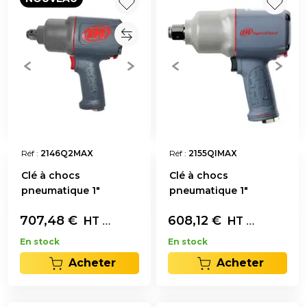
Réf :
2146Q2MAX
Réf :
2155QIMAX
Clé à chocs
Clé à chocs
pneumatique 1"
pneumatique 1"
707,48
€
L'unité
608,12
€
L'unité
HT
HT
En stock
En stock
Acheter
Acheter