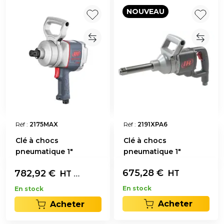
NOUVEAU
Réf :
2175MAX
Réf :
2191XPA6
Clé à chocs
Clé à chocs
pneumatique 1"
pneumatique 1"
675,28
€
782,92
€
L'unité
HT
HT
En stock
En stock
Acheter
Acheter