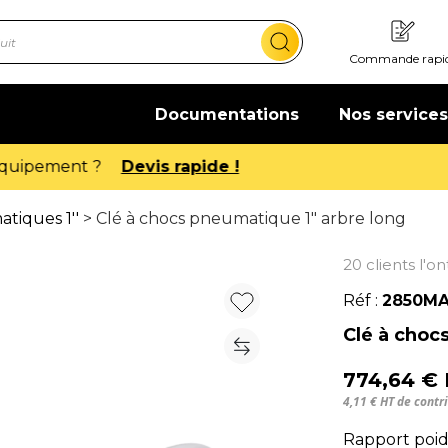
Commande rapi
Documentations
Nos services
Offre de bienvenue : 20€ offerts !
En savoir plus
tiques 1''
> Clé à chocs pneumatique 1" arbre long
20 clients l'o
Réf :
2850MA
Clé à choc
774,64 €
4,11 € HT de cont
Rapport poids