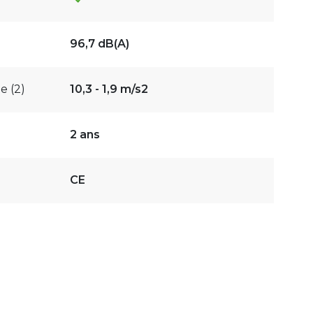
96,7 dB(A)
e (2)
10,3 - 1,9 m/s2
2 ans
CE