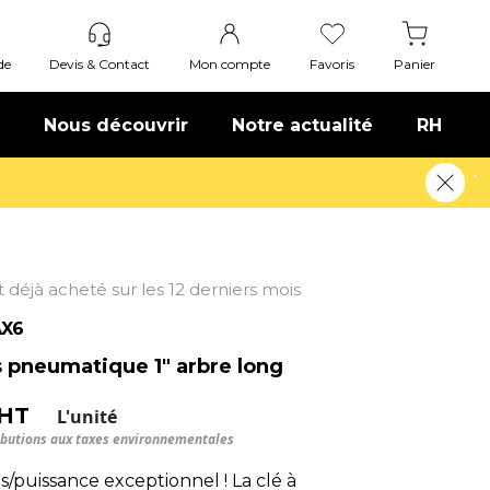
de
Devis & Contact
Mon compte
Favoris
Panier
Nous découvrir
Notre actualité
RH
nt déjà acheté sur les 12 derniers mois
X6
s pneumatique 1" arbre long
 HT
L'unité
ributions aux taxes environnementales
/puissance exceptionnel ! La clé à