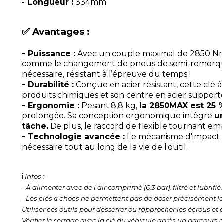
-
Longueur :
334mm.
✅ Avantages :
-
Puissance :
Avec un couple maximal de 2850 N
comme le changement de pneus de semi-remorques,
nécessaire, résistant à l’épreuve du temps !
- Durabilité :
Conçue en acier résistant, cette clé à
produits chimiques et son centre en acier supporten
- Ergonomie :
Pesant 8,8 kg,
la 2850MAX est 25 %
prolongée. Sa conception ergonomique intègre
u
tâche.
De plus, le raccord de flexible tournant e
- Technologie avancée :
Le mécanisme d'impact e
nécessaire tout au long de la vie de l'outil.
ℹ️
Infos :
- À alimenter avec de l’air comprimé (6,3 bar), filtré et lubrifié.
- Les clés à chocs ne permettent pas de doser précisément le
Utiliser ces outils pour desserrer ou rapprocher les écrous
Vérifier le serrage avec la clé du véhicule après un parcour