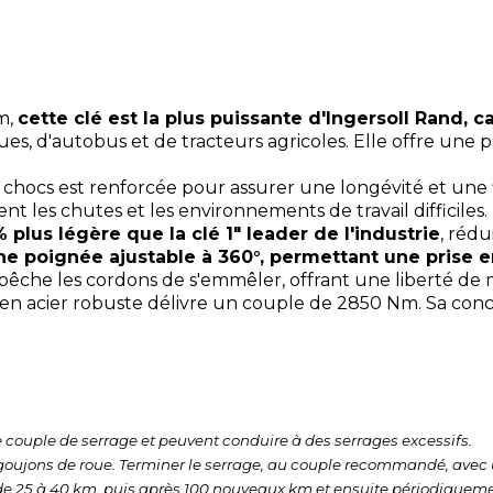
m,
cette clé est la plus puissante d'Ingersoll Rand, 
 d'autobus et de tracteurs agricoles. Elle offre une 
 chocs est renforcée pour assurer une longévité et une fi
t les chutes et les environnements de travail difficiles.
 plus légère que la clé 1" leader de l'industrie
, rédu
ne poignée ajustable à 360°, permettant une prise e
mpêche les cordons de s'emmêler, offrant une liberté de
n acier robuste délivre un couple de 2850 Nm. Sa con
 couple de serrage et peuvent conduire à des serrages excessifs.
 et goujons de roue. Terminer le serrage, au couple recommandé, av
s de 25 à 40 km, puis après 100 nouveaux km et ensuite périodiqueme