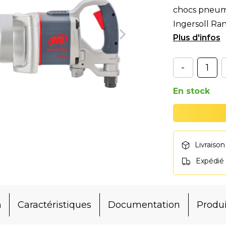
chocs pneuma
Ingersoll Ra
poids
-
En stock
Livraison
Expédié
n
Caractéristiques
Documentation
Produi