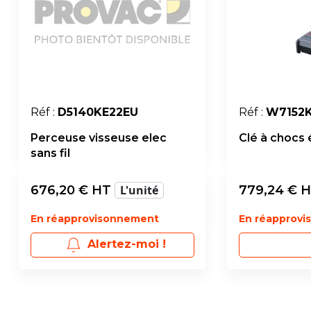
Réf :
D5140KE22EU
Réf :
W7152
Perceuse visseuse elec
Clé à chocs é
sans fil
676,20
€ HT
L'unité
779,24
€ 
En réapprovisonnement
En réapprov
Alertez-moi !