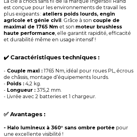
La clé à chocs sans fil de la marque Ingersoll Rand
est conçue pour les environnements de travail les
plus exigeants :
ateliers poids lourds, engin
agricole et génie civil
. Grâce à son
couple de
maximal de 1765 Nm
et son
moteur brushless
haute performance
, elle garantit rapidité, efficacité
et durabilité même en usage intensif !
✔️ Caractéristiques techniques :
-
Couple maxi :
1765 Nm, idéal pour roues PL, écrous
de châssis, montage d’équipements lourds.
-
Poids :
4,2 kg.
-
Longueur :
375,2 mm.
- Livrée avec 2 batteries et 1 chargeur.
✅ Avantages :
- Halo lumineux à 360° sans ombre portée
pour
une excellente visibilité !