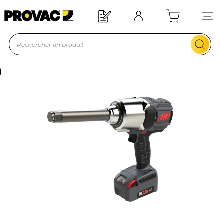
Offre de bienvenue : 20€ offerts !
En savoir plus