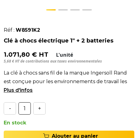
Réf :
W8591K2
Clé à chocs électrique 1" + 2 batteries
1.071,80 € HT
L'unité
5,68 € HT de contributions aux taxes environnementales
La clé à chocs sans fil de la marque Ingersoll Rand
est conçue pour les environnements de travail les
plus exigeants : ateliers poids lourds, engin ag
-
+
En stock
Ajouter au panier