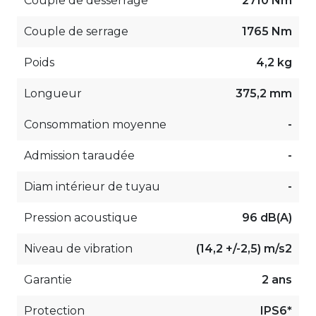
Couple de desserrage
2710 Nm
Couple de serrage
1765 Nm
Poids
4,2 kg
Longueur
375,2 mm
Consommation moyenne
-
Admission taraudée
-
Diam intérieur de tuyau
-
Pression acoustique
96 dB(A)
Niveau de vibration
(14,2 +/-2,5) m/s2
Garantie
2 ans
Protection
IPS6*