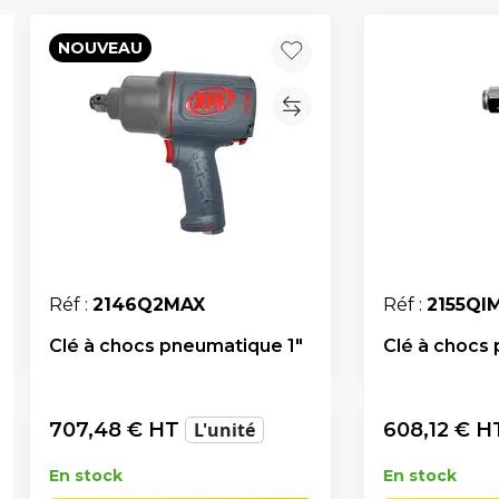
NOUVEAU
Réf :
2146Q2MAX
Réf :
2155QI
Clé à chocs pneumatique 1"
Clé à chocs
707,48
€ HT
L'unité
608,12
€ H
En stock
En stock