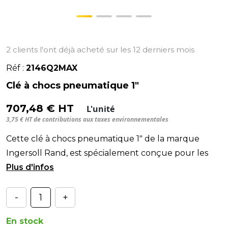
2 clients l'ont déjà acheté sur les 12 derniers mois
Réf :
2146Q2MAX
Clé à chocs pneumatique 1"
707,48 € HT
L'unité
3,75 € HT de contributions aux taxes environnementales
Cette clé à chocs pneumatique 1" de la marque
Ingersoll Rand, est spécialement conçue pour les
poids lourds, véhicules agricoles et génie civil. Avec
-
+
En stock