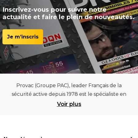
Inscrivez-vous pour suivre notre
actualité et faire le plein de nouveautés.
Je m’inscris
Provac (Groupe PAC), leader Français de la
sécurité active depuis 1978 est le spécialiste en
équipements pour garages et centres
Voir plus
automobiles, outillages pneumatiques et
électriques et consommables pneumaticiens au
service du pneumatique. Trouvez parmi les
meilleurs équipements sur des critères de