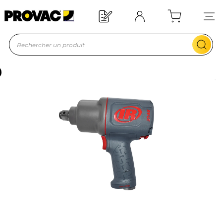
Offre de bienvenue : 20€ offerts !
En savoir plus