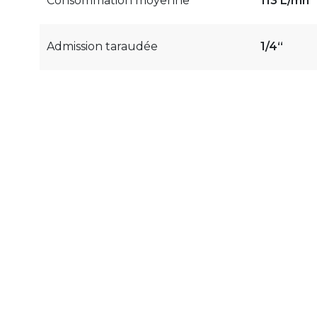
Consommation moyenne
113 L/mn
Admission taraudée
1/4“