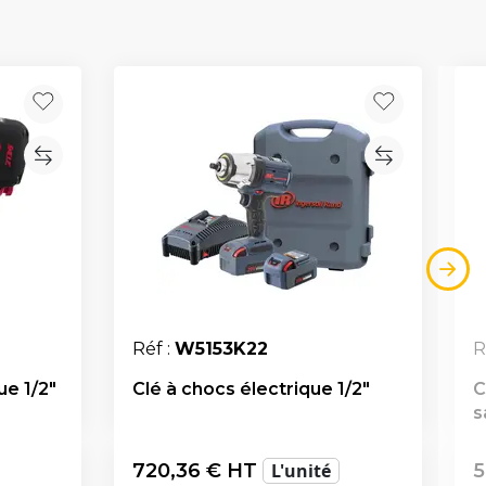
Réf :
W5153K22
R
e 1/2"
Clé à chocs électrique 1/2"
C
s
720,36
€ HT
L'unité
5