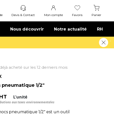
de
Devis & Contact
Mon compte
Favoris
Panier
Nous découvrir
Notre actualité
RH
t déjà acheté sur les 12 derniers mois
X
s pneumatique 1/2"
 HT
L'unité
ributions aux taxes environnementales
hocs pneumatique 1/2" est un outil