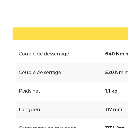
Couple de desserrage
640 Nm m
Couple de serrage
520 Nm m
Poids net
1,1 kg
Longueur
117 mm