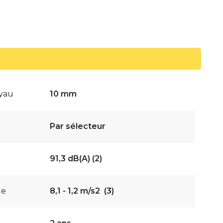
uyau
10 mm
Par sélecteur
91,3 dB(A) (2)
de
8,1 - 1,2 m/s2 (3)