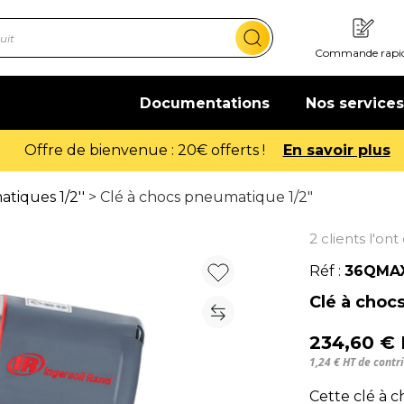
Commande rapi
Documentations
Nos services
Offre de bienvenue : 20€ offerts !
En savoir plus
tiques 1/2''
> Clé à chocs pneumatique 1/2"
2 clients l'on
Réf :
36QMA
Clé à choc
234,60 €
1,24 € HT de cont
Cette clé à c