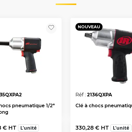
NOUVEAU
135QXPA2
Réf :
2136QXPA
chocs pneumatique 1/2"
Clé à chocs pneumatiqu
long
8
€ HT
L'unité
330,28
€ HT
L'unité