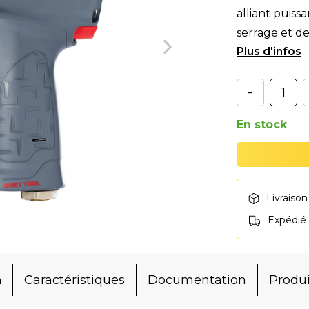
alliant puiss
serrage et d
seuleme
-
En stock
Livraison
Expédié
n
Caractéristiques
Documentation
Produi