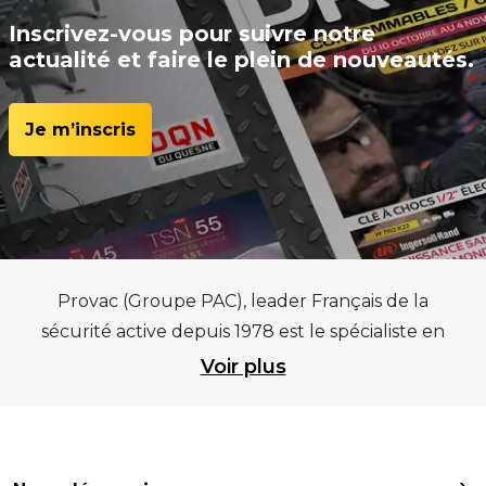
Inscrivez-vous pour suivre notre
actualité et faire le plein de nouveautés.
Je m’inscris
Provac (Groupe PAC), leader Français de la
sécurité active depuis 1978 est le spécialiste en
équipements pour garages et centres
Voir plus
automobiles, outillages pneumatiques et
électriques et consommables pneumaticiens au
service du pneumatique. Trouvez parmi les
meilleurs équipements sur des critères de