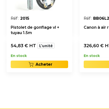
Réf :
2015
Réf :
BB06L
Pistolet de gonflage vl +
Canon à air r
tuyau 1.5m
54,83
€ HT
L'unité
326,60
€ 
En stock
En stock
Acheter