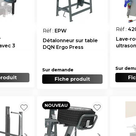
Réf :
42
Réf :
EPW
r
Lave-ro
Détalonneur sur table
avec 3
ultraso
DQN Ergo Press
Sur dem
Sur demande
produit
Fi
Fiche produit
NOUVEAU