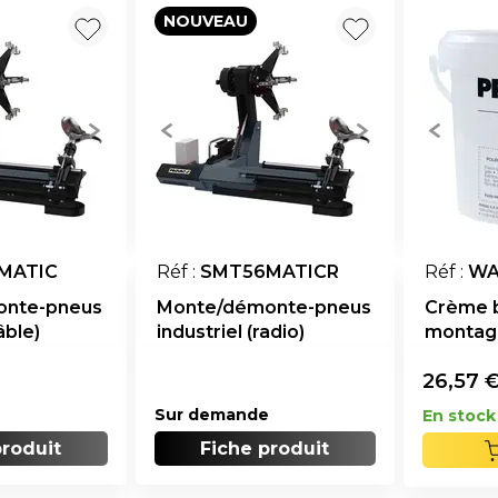
NOUVEAU
MATIC
Réf :
SMT56MATICR
Réf :
WA
onte-pneus
Monte/démonte-pneus
Crème 
âble)
industriel (radio)
montage
26,57
Sur demande
En stock
produit
Fiche produit