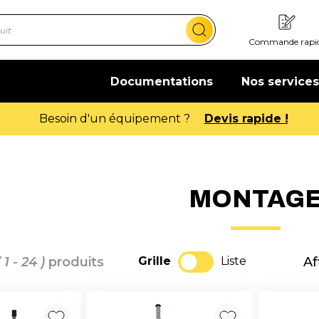
Commande rapi
Documentations
Nos services
Offre de bienvenue : 20€ offerts !
En savoir pl
MONTAG
( 1 - 24 )
produits
Grille
Liste
Af