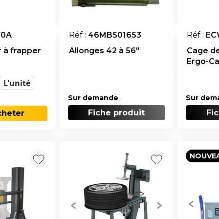
70A
Réf :
46MB501653
Réf :
EC
 à frapper
Allonges 42 à 56"
Cage d
Ergo-C
L'unité
Sur demande
Sur dem
Fiche produit
Fi
cheter
NOUVE