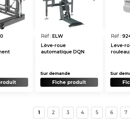
0
Réf :
ELW
Réf :
92
Lève-roue
Leve-ro
ment
automatique DQN
rouleau
Ergo-Lift
Sur demande
Sur dem
produit
Fiche produit
Fi
1
2
3
4
5
6
7