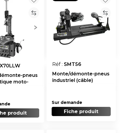
Réf :
SMT56
X70LLW
Monte/démonte-pneus
démonte-pneus
industriel (câble)
tique moto-
 et sans levier
Sur demande
ande
Fiche produit
che produit