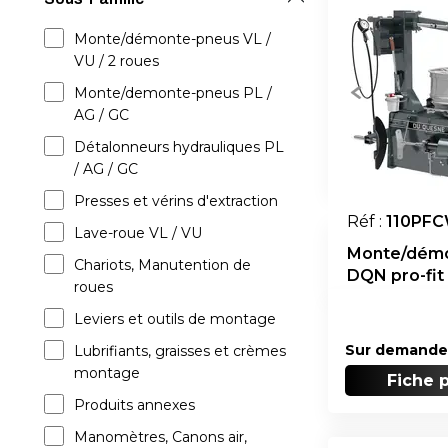
Monte/démonte-pneus VL /
VU / 2 roues
Monte/demonte-pneus PL /
AG / GC
Détalonneurs hydrauliques PL
/ AG / GC
Presses et vérins d'extraction
Réf :
110PF
Lave-roue VL / VU
Monte/dém
Chariots, Manutention de
DQN pro-fit
roues
Leviers et outils de montage
Sur demande
Lubrifiants, graisses et crèmes
montage
Fiche 
Produits annexes
Manomètres, Canons air,