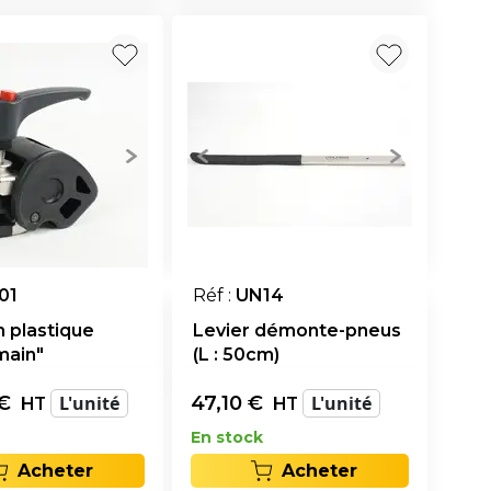
01
Réf :
UN14
n plastique
Levier démonte-pneus
main"
(L : 50cm)
€
L'unité
47,10
€
L'unité
HT
HT
En stock
Acheter
Acheter