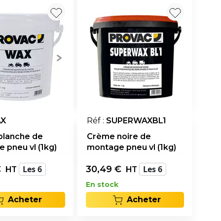
X
Réf :
SUPERWAXBL1
blanche de
Crème noire de
 pneu vl (1kg)
montage pneu vl (1kg)
€
Les 6
30,49
€
Les 6
HT
HT
En stock
Acheter
Acheter