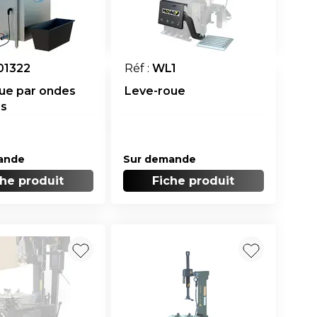
01322
Réf :
WL1
ue par ondes
Leve-roue
ns
ande
Sur demande
che produit
Fiche produit