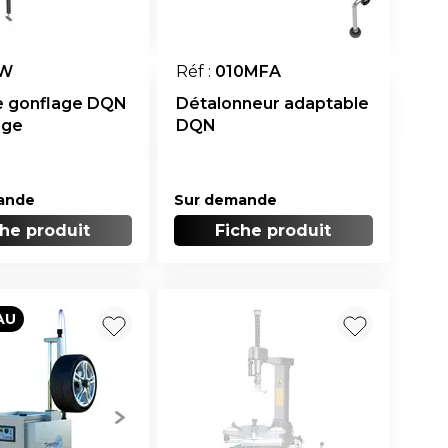
W
Réf :
010MFA
e gonflage DQN
Détalonneur adaptable
age
DQN
ande
Sur demande
che produit
Fiche produit
AU