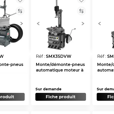
CW
Réf :
SMX35DVW
Réf :
SM
onte-pneus
Monte/démonte-pneus
Monte/
automatique moteur à
automa
2 vitesses
inverter
Sur demande
Sur dem
produit
Fiche produit
Fi