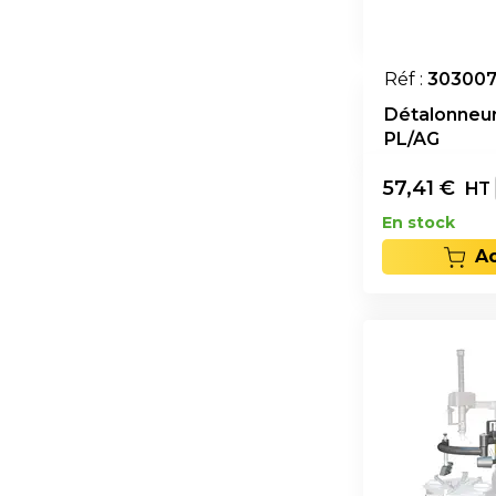
Réf :
30300
Détalonneur
PL/AG
57,41
€
HT
En stock
A