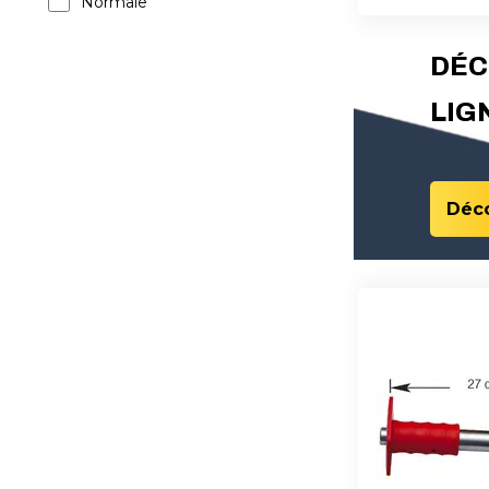
Normale
DÉC
LIG
Déco