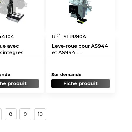
44104
Réf :
SLPR80A
ue avec
Leve-roue pour AS944
x integres
et AS944LL
ande
Sur demande
che produit
Fiche produit
8
9
10