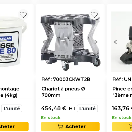
Réf :
70003CKWT2B
Réf :
UN
 montage
Chariot à pneus Ø
Pince e
re (4kg)
700mm
"3ème 
L'unité
454,48
€
L'unité
163,76
HT
En stock
En stock
cheter
Acheter