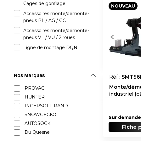
Cages de gonflage
NOUVEAU
Accessoires monte/démonte-
pneus PL / AG / GC
Accessoires monte/démonte-
pneus VL / VU / 2 roues
Ligne de montage DQN
Nos Marques
Réf :
SMT56
Monte/dém
PROVAC
industriel (c
HUNTER
INGERSOLL-RAND
SNOWGECKO
Sur demande
AUTOSOCK
Fiche 
Du Quesne