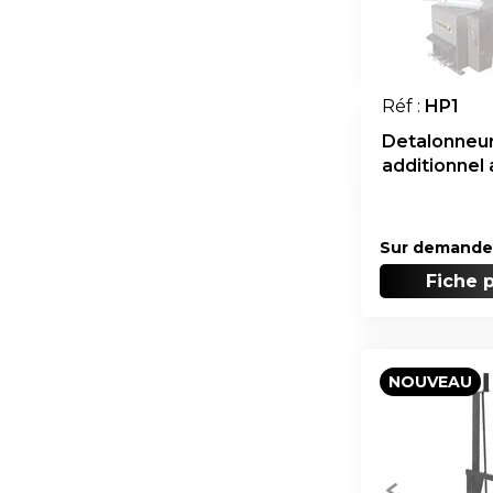
Réf :
HP1
Detalonneu
additionnel 
outils
Sur demande
Fiche 
NOUVEAU