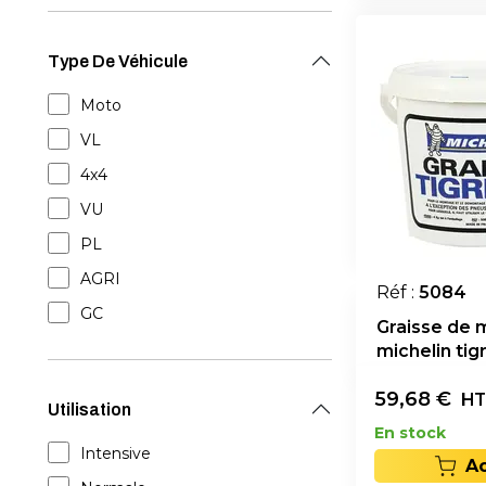
Type De Véhicule
Moto
VL
4x4
VU
PL
AGRI
Réf :
5084
GC
Graisse de
michelin tig
59,68
€
HT
Utilisation
En stock
Intensive
A