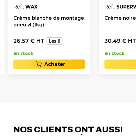
Réf :
WAX
Réf :
SUPER
Crème blanche de montage
Crème noire
pneu vl (1kg)
26,57
€ HT
Les 6
30,49
€ H
En stock
En stock
Acheter
NOS CLIENTS ONT AUSSI