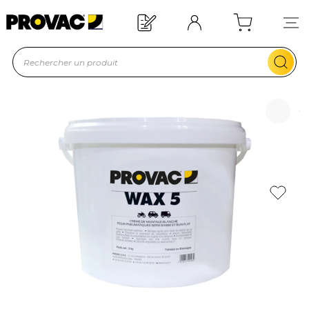
Offre de bienvenue : 20€ offerts !
En savoir plus