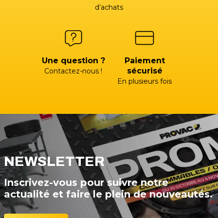
d’achats
Une question ?
Paiement
sécurisé
Contactez-nous !
En plusieurs fois
NEWSLETTER
Inscrivez-vous pour suivre notre
actualité et faire le plein de nouveautés.