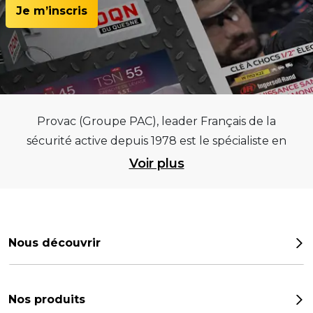
Je m’inscris
Provac (Groupe PAC), leader Français de la
sécurité active depuis 1978 est le spécialiste en
équipements pour garages et centres
Voir plus
automobiles, outillages pneumatiques et
électriques et consommables pneumaticiens au
service du pneumatique. Trouvez parmi les
meilleurs équipements sur des critères de
Nous découvrir
qualité, de pérennité et d’avance technologique
Notre histoire
pour que la roue remplisse au mieux sa mission.
Provac propose une large gamme
Les chiffres
Nos produits