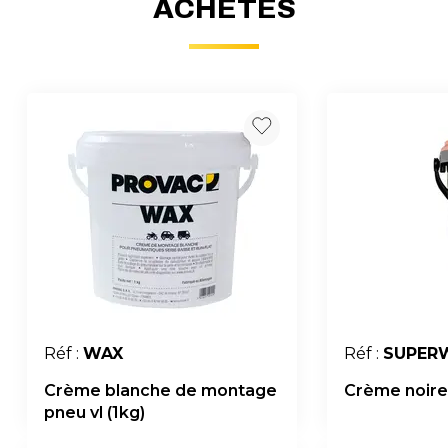
ACHETÉS
Réf :
WAX
Réf :
SUPER
Crème blanche de montage
Crème noire
pneu vl (1kg)