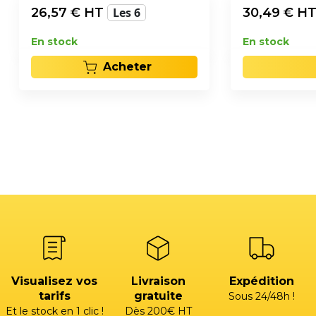
26,57
€ HT
Les 6
30,49
€ H
En stock
En stock
Acheter
Visualisez vos
Livraison
Expédition
tarifs
gratuite
Sous 24/48h !
Et le stock en 1 clic !
Dès 200€ HT