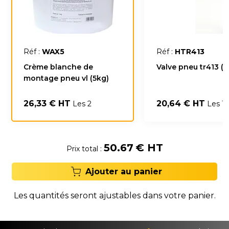
Réf :
WAX5
Réf :
HTR413
Crème blanche de
Valve pneu tr413 (
montage pneu vl (5kg)
26,33 € HT
20,64 € HT
Les 2
Les 1
50.67
€ HT
Prix total :
Ajouter au panier
Les quantités seront ajustables dans votre panier.