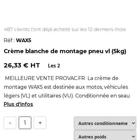
487 clients l'ont déjà acheté sur les 12 derniers mois
Réf :
WAX5
Crème blanche de montage pneu vl (5kg)
26,33 € HT
Les 2
MEILLEURE VENTE PROVAC.FR La crème de
montage WAX5 est destinée aux motos, véhicules
légers (VL) et utilitaires (VU). Conditionnée en seau
de 5 k
-
+