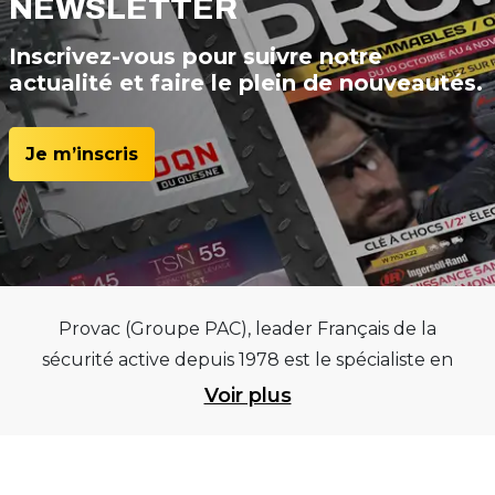
NEWSLETTER
Inscrivez-vous pour suivre notre
actualité et faire le plein de nouveautés.
Je m’inscris
Provac (Groupe PAC), leader Français de la
sécurité active depuis 1978 est le spécialiste en
équipements pour garages et centres
Voir plus
automobiles, outillages pneumatiques et
électriques et consommables pneumaticiens au
service du pneumatique. Trouvez parmi les