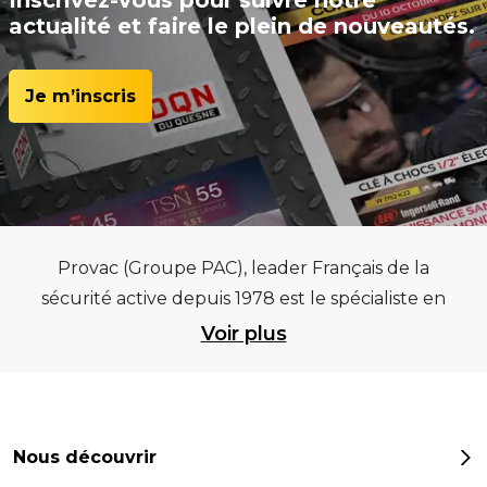
Inscrivez-vous pour suivre notre
actualité et faire le plein de nouveautés.
Je m’inscris
Provac (Groupe PAC), leader Français de la
sécurité active depuis 1978 est le spécialiste en
équipements pour garages et centres
Voir plus
automobiles, outillages pneumatiques et
électriques et consommables pneumaticiens au
service du pneumatique. Trouvez parmi les
meilleurs équipements sur des critères de
Nous découvrir
qualité, de pérennité et d’avance technologique