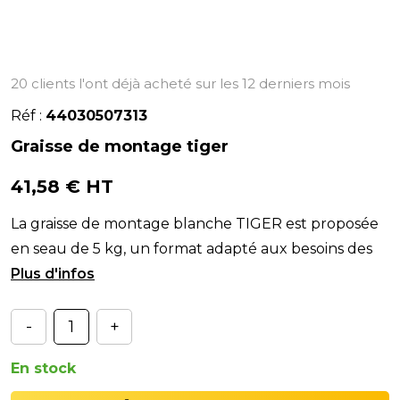
20 clients l'ont déjà acheté sur les 12 derniers mois
Réf :
44030507313
Graisse de montage tiger
41,58 € HT
La graisse de montage blanche TIGER est proposée
en seau de 5 kg, un format adapté aux besoins des
ateliers travaillant sur poids lourds (PL), agricol
-
+
En stock