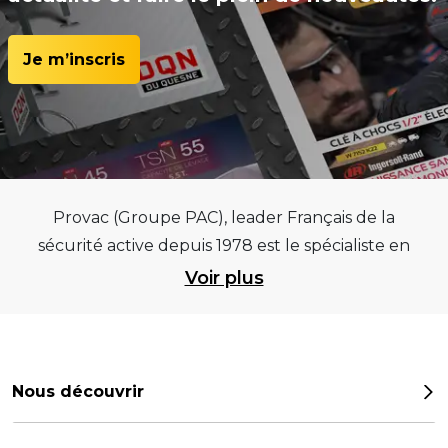
Je m’inscris
Provac (Groupe PAC), leader Français de la
sécurité active depuis 1978 est le spécialiste en
équipements pour garages et centres
Voir plus
automobiles, outillages pneumatiques et
électriques et consommables pneumaticiens au
service du pneumatique. Trouvez parmi les
meilleurs équipements sur des critères de
Nous découvrir
qualité, de pérennité et d’avance technologique
Notre histoire
pour que la roue remplisse au mieux sa mission.