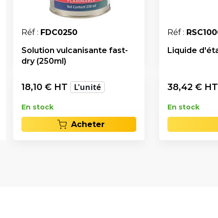
Réf :
FDC0250
Réf :
RSC100
Solution vulcanisante fast-
Liquide d'éta
dry (250ml)
18,10
€ HT
L'unité
38,42
€ H
En stock
En stock
Acheter