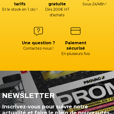
tarifs
gratuite
Sous 24/48h !
Et le stock en 1 clic !
Dès 200€ HT
d’achats
Une question ?
Paiement
sécurisé
Contactez-nous !
En plusieurs fois
NEWSLETTER
Inscrivez-vous pour suivre notre
actualité et faire le plein de nouveautés.