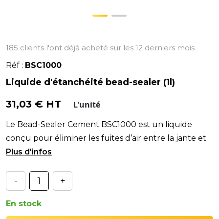
185 clients l'ont déjà acheté sur les 12 derniers mois
Réf :
BSC1000
Liquide d'étanchéité bead-sealer (1l)
31,03 € HT
L'unité
Le Bead-Sealer Cement BSC1000 est un liquide
conçu pour éliminer les fuites d’air entre la jante et
le pneu. Conditionné en bidon de 1 litre avec pinc
-
+
En stock