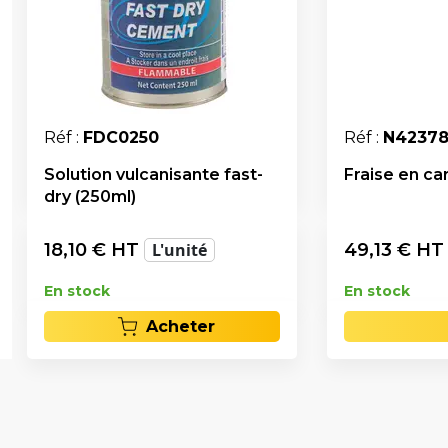
Réf :
FDC0250
Réf :
N4237
Solution vulcanisante fast-
Fraise en ca
dry (250ml)
18,10
€ HT
L'unité
49,13
€ H
En stock
En stock
Acheter