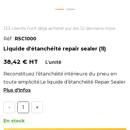
123 clients l'ont déjà acheté sur les 12 derniers mois
Réf :
RSC1000
Liquide d'étanchéité repair sealer (1l)
38,42 € HT
L'unité
Reconstituez l’étanchéité intérieure du pneu en
toute simplicité.Le liquide d’étanchéité Repair Sealer
Cement est spécialement conçu pour restaurer la
-
+
En stock