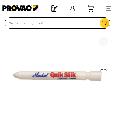
Offre de bienvenue : 20€ offerts !
En savoir plus