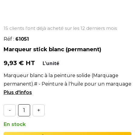
15 clients l'ont déjà acheté sur les 12 derniers mois
Réf :
61051
Marqueur stick blanc (permanent)
9,93 € HT
L'unité
Marqueur blanc à la peinture solide (Marquage
permanent).# - Peinture à l'huile pour un marquage
éclatant sur surfaces grasses et humi
-
+
En stock