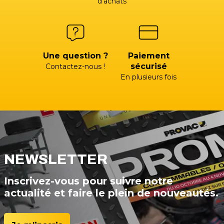
d’achats
Une question ?
Paiement
sécurisé
Contactez-nous !
En plusieurs fois
NEWSLETTER
Inscrivez-vous pour suivre notre
actualité et faire le plein de nouveautés.