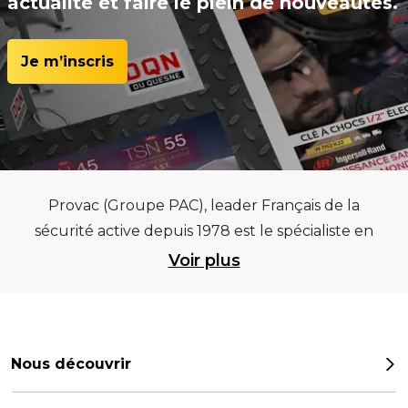
actualité et faire le plein de nouveautés.
Je m’inscris
Provac (Groupe PAC), leader Français de la
sécurité active depuis 1978 est le spécialiste en
équipements pour garages et centres
Voir plus
automobiles, outillages pneumatiques et
électriques et consommables pneumaticiens au
service du pneumatique. Trouvez parmi les
meilleurs équipements sur des critères de
Nous découvrir
qualité, de pérennité et d’avance technologique
Notre histoire