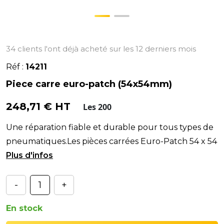
34 clients l'ont déjà acheté sur les 12 derniers mois
Réf :
14211
Piece carre euro-patch (54x54mm)
248,71 € HT
Les 200
Une réparation fiable et durable pour tous types de
pneumatiques.Les pièces carrées Euro-Patch 54 x 54
mm sont conçues pour assurer des réparations pr
-
+
En stock