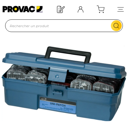
Offre de bienvenue : 20€ offerts !
En savoir plus