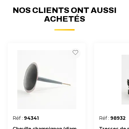
NOS CLIENTS ONT AUSSI
ACHETÉS
Réf :
94341
Réf :
98932
Cheville champignon (diam.
Tresses de r