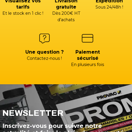
Visualisez vos
Livraison
Expédition
tarifs
gratuite
Sous 24/48h !
Et le stock en 1 clic !
Dès 200€ HT
d’achats
Une question ?
Paiement
sécurisé
Contactez-nous !
En plusieurs fois
NEWSLETTER
Inscrivez-vous pour suivre notre