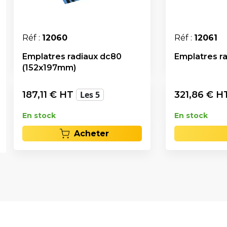
Réf :
12060
Réf :
12061
Emplatres radiaux dc80
Emplatres r
(152x197mm)
187,11
€ HT
Les 5
321,86
€ H
En stock
En stock
Acheter