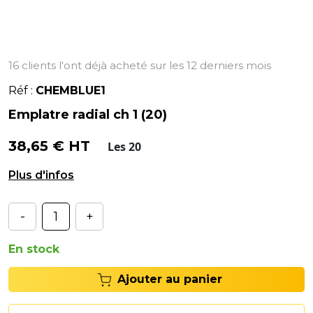
16 clients l'ont déjà acheté sur les 12 derniers mois
Réf :
CHEMBLUE1
Emplatre radial ch 1 (20)
38,65 € HT
Les 20
Emplâtre diagonal CH1.# - Dimension : 75 mm.
-
+
En stock
Ajouter au panier