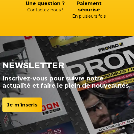
Une question ?
Paiement
sécurisé
Contactez-nous !
En plusieurs fois
NEWSLETTER
Inscrivez-vous pour suivre notre
actualité et faire le plein de nouveautés.
Je m’inscris