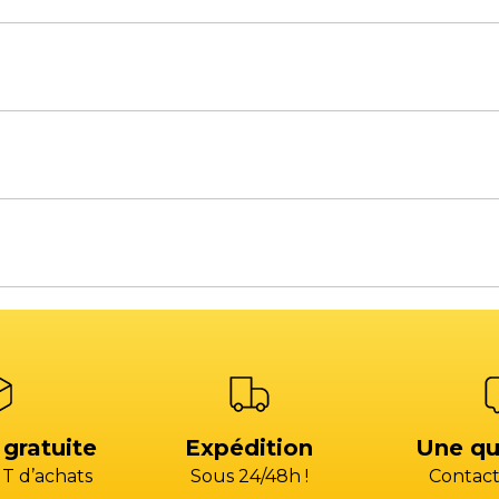
à 18H00 / Le vendredi de 8H00 à 12H00 et de 14H00 à 1
à 18H00 / Le vendredi de 8H00 à 12H30 et de 13H30 à 17
s de rechange
Atelier SAV
s, une équilibreuse, un pont élévateur ou bien un aut
)4 13 93 87 00 (CHOIX 2)
+33 (0)4 13 93 87 00 (CH
acts commerciaux
Voir la carte des commerciaux
)4 42 79 03 24
+33 (0)4 42 79 03 24
atelier@gp-services.fr
@gp-services.fr
à 18H00 / Le vendredi de 8H00 à 12H00 et de 14H00 à 1
ent
Comptabilité fournis
s@groupepac.com
compta.fournisseur
HOIX 3)
04 42 15 35 35 (CHOIX 
 gratuite
Expédition
Une qu
T d’achats
Sous 24/48h !
Contact