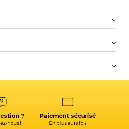
7H00.
H00.
Facturation SAV
re équipement ? Contactez les commerciaux de
OIX 3)
factures@gp-services.fr
7H00.
seur
s@groupepac.com
4)
estion ?
Paiement sécurisé
ez-nous !
En plusieurs fois