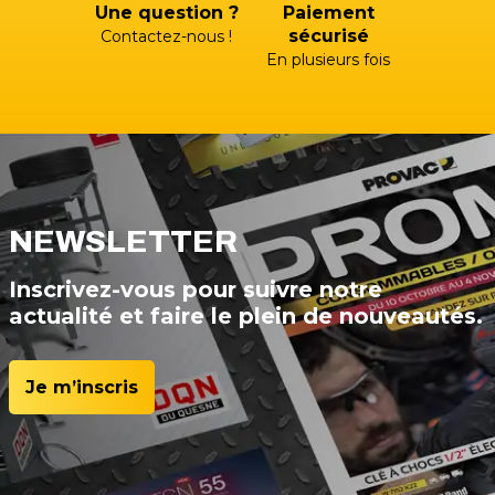
Une question ?
Paiement
sécurisé
Contactez-nous !
En plusieurs fois
NEWSLETTER
Inscrivez-vous pour suivre notre
actualité et faire le plein de nouveautés.
Je m’inscris