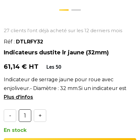
27 clients l'ont déjà acheté sur les 12 derniers mois
Réf :
DTLRFY32
Indicateurs dustite lr jaune (32mm)
61,14 € HT
Les 50
Indicateur de serrage jaune pour roue avec
enjoliveur.- Diamètre : 32 mm.Si un indicateur est
décalé : un écrou est desserré !> Faible coût : sans
-
+
En stock