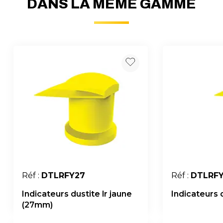
DANS LA MÊME GAMME
Réf :
DTLRFY27
Réf :
DTLRF
Indicateurs dustite lr jaune
Indicateurs 
(27mm)