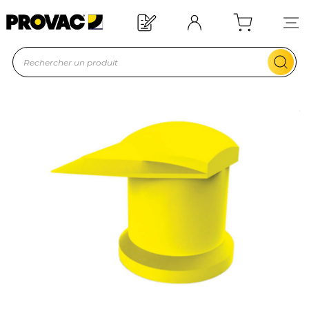
Offre de bienvenue : 20€ offerts !
En savoir plus